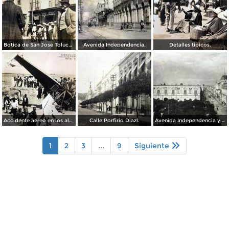
Botica de San Jose Toluca, Edo de México 1909.
Avenida Independencia.
Detalles tipicos.
Accidente aereo en los alrededores de Toluca acaecido el dia 28 de Marzo de 1928 Muriendo 3 Americanos.
Calle Porfirio Diazl.
Avenida Independencia y Jardin de Los martires.
1
2
3
...
9
Siguiente