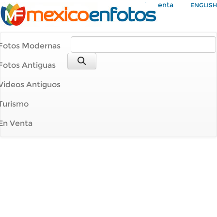
Mi Cuenta
ENGLISH
Fotos Modernas
Fotos Antiguas
Videos Antiguos
Turismo
En Venta