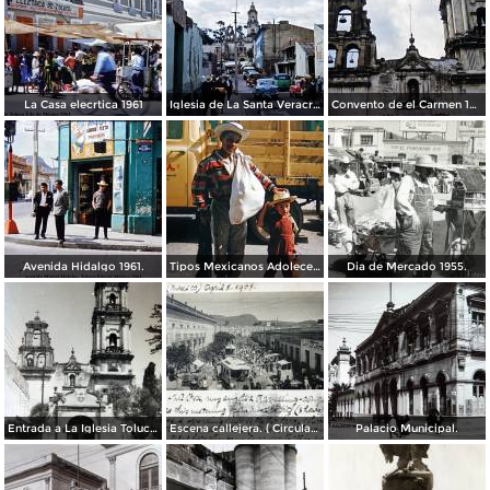
La Casa elecrtica 1961
Iglesia de La Santa Veracruz 1961
Convento de el Carmen 1961.
Avenida Hidalgo 1961.
Tipos Mexicanos Adolecente 1961.
Dia de Mercado 1955.
Entrada a La Iglesia Toluca, Edo de México 1955.
Escena callejera. ( Circulada el 8 de Abril de 1908 ).
Palacio Municipal.