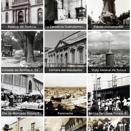
Palacio de Justicia.
La Cervecria Cuahutemoc en Toluca, Edo de México ( Fechada el 2 de Mayo de 1957 ).
Fuente monumental.
Calzada de Apolulco, Camino Toluca - Ciudad de México
Cámara del Diputados
Vista general de Toluca
Dia de Mercado Toluca Estado de México.
Panorama.
Botica San Jose Toluca, Edo de México 1909.