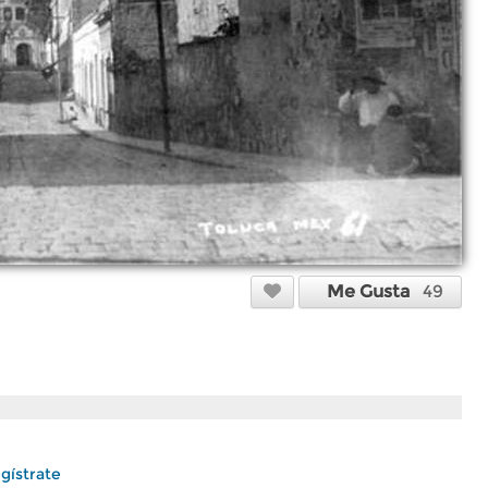
Me Gusta
49
gístrate