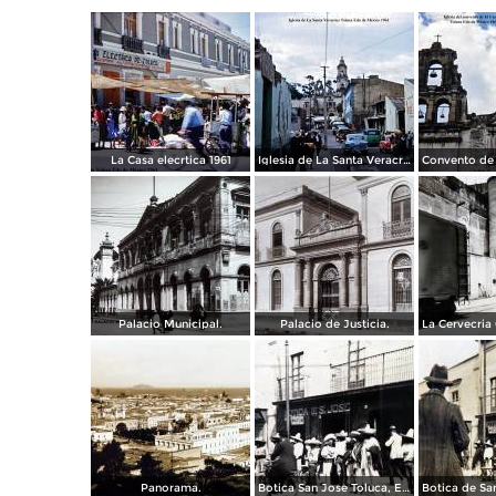
La Casa elecrtica 1961
Iglesia de La Santa Veracruz 1961
Palacio Municipal.
Palacio de Justicia.
Panorama.
Botica San Jose Toluca, Edo de México 1909.