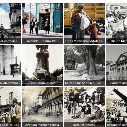
Convento de el Carmen 1961.
Avenida Hidalgo 1961.
Tipos Mexicanos Adolecente 1961.
Dia de Mer
La Cervecria Cuahutemoc en Toluca, Edo de México ( Fechada el 2 de Mayo de 1957 ).
Fuente monumental.
Calzada de Apolulco, Camino Toluca - Ciudad de México
Cámara del
Botica de San Jose Toluca, Edo de México 1909.
Avenida Independencia.
Detalles tipicos.