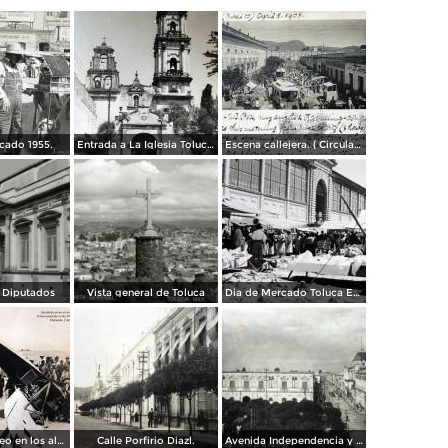
cado 1955.
Entrada a La Iglesia Toluca, Edo de México 1955.
Escena callejera. ( Circulada el 8 de Abril de 1908 ).
 Diputados
Vista general de Toluca
Dia de Mercado Toluca Estado de México.
Accidente aereo en los alrededores de Toluca acaecido el dia 28 de Marzo de 1928 Muriendo 3 Americanos.
Calle Porfirio Diazl.
Avenida Independencia y Jardin de Los martires.