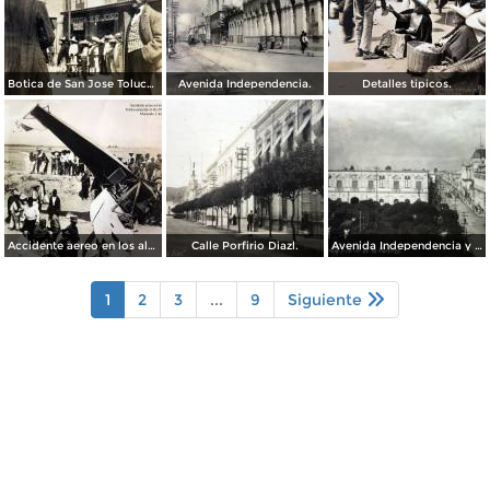
Botica de San Jose Toluca, Edo de México 1909.
Avenida Independencia.
Detalles tipicos.
Accidente aereo en los alrededores de Toluca acaecido el dia 28 de Marzo de 1928 Muriendo 3 Americanos.
Calle Porfirio Diazl.
Avenida Independencia y Jardin de Los martires.
1
2
3
...
9
Siguiente