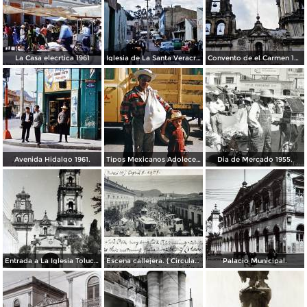
La Casa elecrtica 1961
Iglesia de La Santa Veracruz 1961
Convento de el Carmen 1961.
Avenida Hidalgo 1961.
Tipos Mexicanos Adolecente 1961.
Dia de Mercado 1955.
Entrada a La Iglesia Toluca, Edo de México 1955.
Escena callejera. ( Circulada el 8 de Abril de 1908 ).
Palacio Municipal.