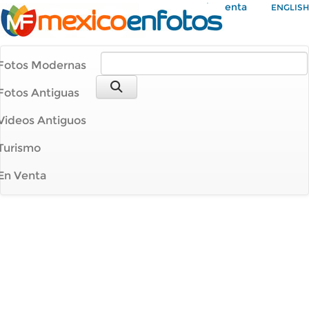
Mi Cuenta
ENGLISH
Fotos Modernas
Fotos Antiguas
Videos Antiguos
Turismo
En Venta