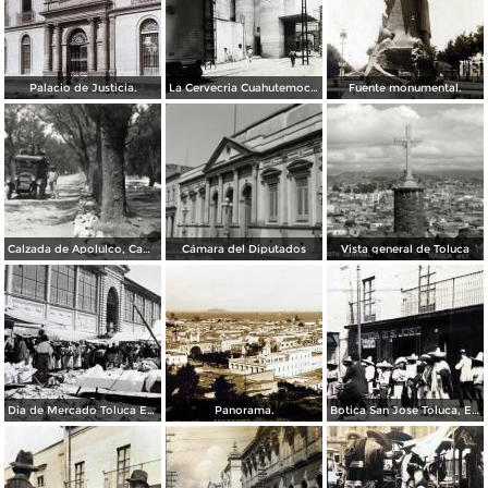
Palacio de Justicia.
La Cervecria Cuahutemoc en Toluca, Edo de México ( Fechada el 2 de Mayo de 1957 ).
Fuente monumental.
Calzada de Apolulco, Camino Toluca - Ciudad de México
Cámara del Diputados
Vista general de Toluca
Dia de Mercado Toluca Estado de México.
Panorama.
Botica San Jose Toluca, Edo de México 1909.