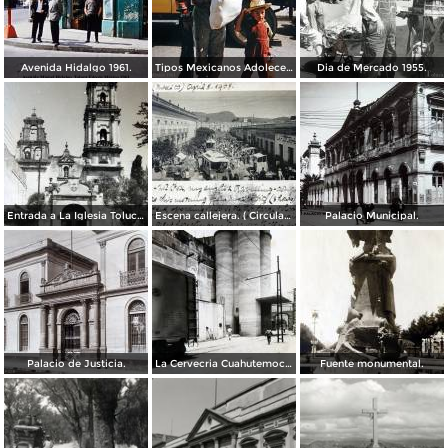
Avenida Hidalgo 1961.
Tipos Mexicanos Adolecente 1961.
Dia de Mercado 1955.
Entrada a La Iglesia Toluca, Edo de México 1955.
Escena callejera. ( Circulada el 8 de Abril de 1908 ).
Palacio Municipal.
Palacio de Justicia.
La Cervecria Cuahutemoc en Toluca, Edo de México ( Fechada el 2 de Mayo de 1957 ).
Fuente monumental.