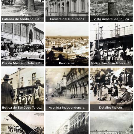
Calzada de Apolulco, Camino Toluca - Ciudad de México
Cámara del Diputados
Vista general de Toluca
Dia de Mercado Toluca Estado de México.
Panorama.
Botica San Jose Toluca, Edo de México 1909.
Botica de San Jose Toluca, Edo de México 1909.
Avenida Independencia.
Detalles tipicos.