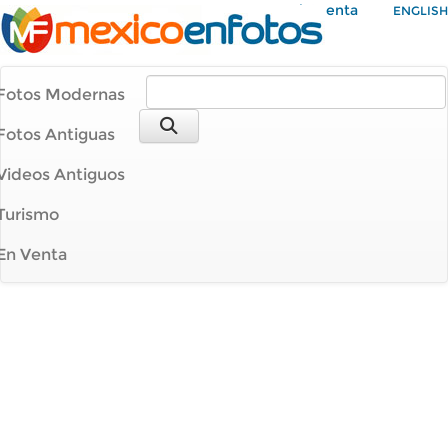
Mi Cuenta
ENGLISH
Fotos Modernas
Fotos Antiguas
Videos Antiguos
Turismo
En Venta