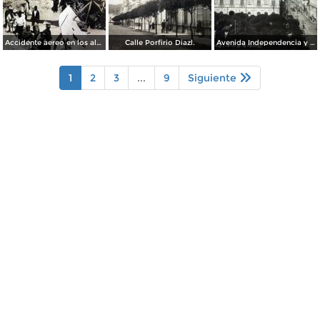
Accidente aereo en los alrededores de Toluca acaecido el dia 28 de Marzo de 1928 Muriendo 3 Americanos.
Calle Porfirio Diazl.
Avenida Independencia y Jardin de Los martires.
1
2
3
...
9
Siguiente