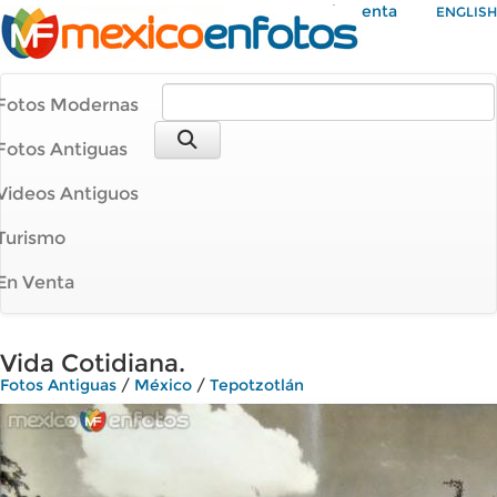
Mi Cuenta
ENGLISH
Fotos Modernas
Fotos Antiguas
Videos Antiguos
Turismo
En Venta
Vida Cotidiana.
Fotos Antiguas
/
México
/
Tepotzotlán