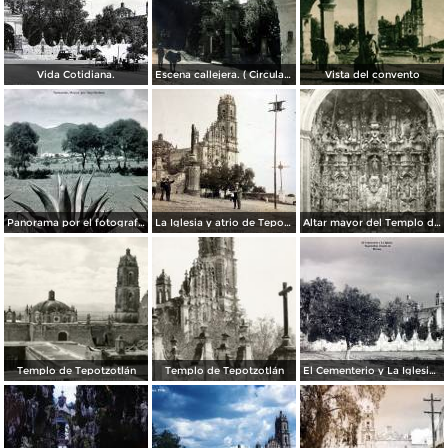
Vida Cotidiana.
Escena callejera. ( Circulada el 21 de Junio de 1935 ).
Vista del convento
Panorama por el fotografo Hugo Brehme.
La Iglesia y atrio de Tepotzotlán, Edo de México ( Circulada el 8 de Junio de 1924 ).
Altar mayor del Templo de Tepotzotlán
Templo de Tepotzotlán
Templo de Tepotzotlán
El Cementerio y La Iglesia Tepotzotlán Estado de México.