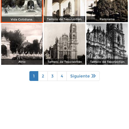
Templo de Tepotzotlán.
Panorama
Vida Cotidiana.
Atrio
Templo de Tepotzotlán
Templo de Tepotzotlán
1
2
3
4
Siguiente