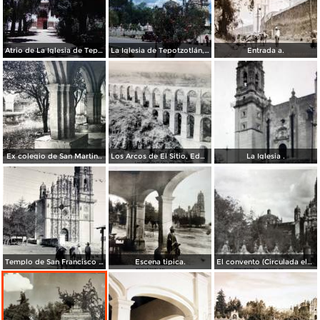
Atrio de La Iglesia de Tepotzotlán, México 1946
La Iglesia de Tepotzotlán, México 1946.
Entrada a.
Ex colegio de San Martin..
Los Arcos de El Sitio, Edo de México
La Iglesia .
Templo de San Francisco Javier, hoy Museo Nacional del Virreinato
Escena tipica.
El convento (Circulada el7 de Julio de 1937 ).