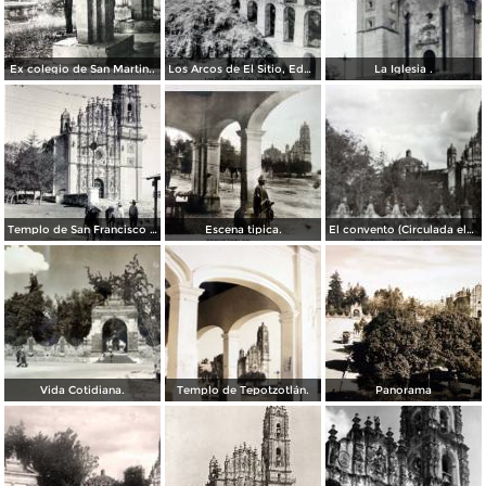
Ex colegio de San Martin..
Los Arcos de El Sitio, Edo de México
La Iglesia .
Templo de San Francisco Javier, hoy Museo Nacional del Virreinato
Escena tipica.
El convento (Circulada el7 de Julio de 1937 ).
Vida Cotidiana.
Templo de Tepotzotlán.
Panorama