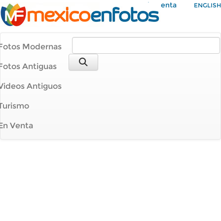
Mi Cuenta
ENGLISH
Fotos Modernas
Fotos Antiguas
Videos Antiguos
Turismo
En Venta