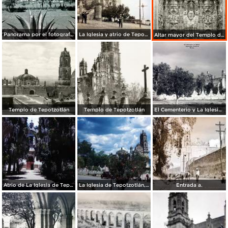
Panorama por el fotografo Hugo Brehme.
La Iglesia y atrio de Tepotzotlán, Edo de México ( Circulada el 8 de Junio de 1924 ).
Altar mayor del Templo de Tepotzotlán
Templo de Tepotzotlán
Templo de Tepotzotlán
El Cementerio y La Iglesia Tepotzotlán Estado de México.
Atrio de La Iglesia de Tepotzotlán, México 1946
La Iglesia de Tepotzotlán, México 1946.
Entrada a.