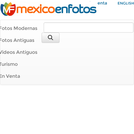
Mi Cuenta
ENGLISH
Fotos Modernas
Fotos Antiguas
Videos Antiguos
Turismo
En Venta