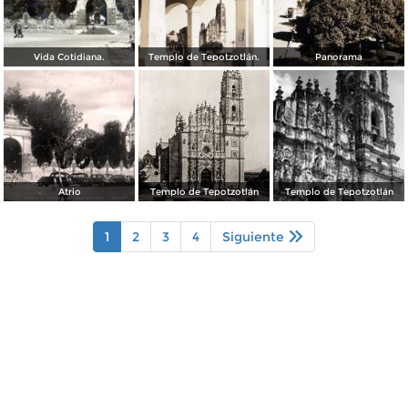
Vida Cotidiana.
Templo de Tepotzotlán.
Panorama
Atrio
Templo de Tepotzotlán
Templo de Tepotzotlán
1
2
3
4
Siguiente