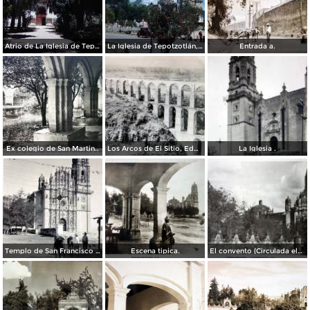
Atrio de La Iglesia de Tepotzotlán, México 1946
La Iglesia de Tepotzotlán, México 1946.
Entrada a.
Ex colegio de San Martin..
Los Arcos de El Sitio, Edo de México
La Iglesia .
Templo de San Francisco Javier, hoy Museo Nacional del Virreinato
Escena tipica.
El convento (Circulada el7 de Julio de 1937 ).