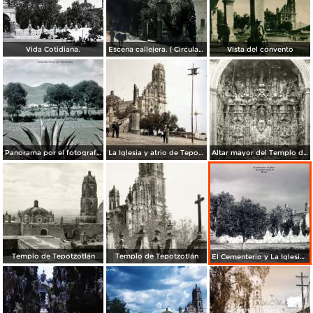
Vida Cotidiana.
Escena callejera. ( Circulada el 21 de Junio de 1935 ).
Vista del convento
Panorama por el fotografo Hugo Brehme.
La Iglesia y atrio de Tepotzotlán, Edo de México ( Circulada el 8 de Junio de 1924 ).
Altar mayor del Templo de Tepotzotlán
Templo de Tepotzotlán
Templo de Tepotzotlán
El Cementerio y La Iglesia Tepotzotlán Estado de México.