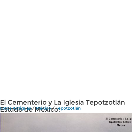
El Cementerio y La Iglesia Tepotzotlán
Estado de México.
Fotos Antiguas
/
México
/
Tepotzotlán