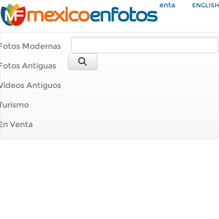
Mi Cuenta
ENGLISH
Fotos Modernas
Fotos Antiguas
Videos Antiguos
Turismo
En Venta