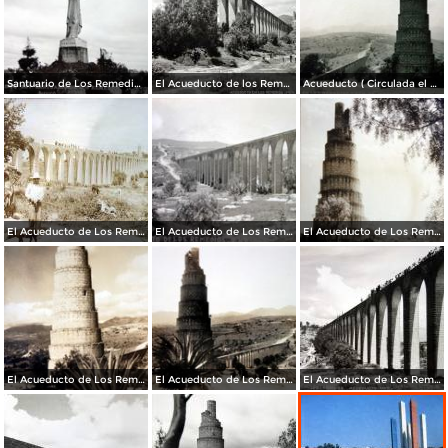
Santuario de Los Remedios.
El Acueducto de los Remedios.
Acueducto ( Circulada el 23de marzo de 1936 ).
El Acueducto de Los Remedios ( Fechada el 23 de Agosto de 1948 ).
El Acueducto de Los Remedios.
El Acueducto de Los Remedios.
El Acueducto de Los Remedios
El Acueducto de Los Remedios
El Acueducto de Los Remedios