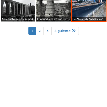
Acueducto de Los Remedios
El Acueducto de Los Remedios
Las Torres de Satélite en 1966
1
2
3
Siguiente