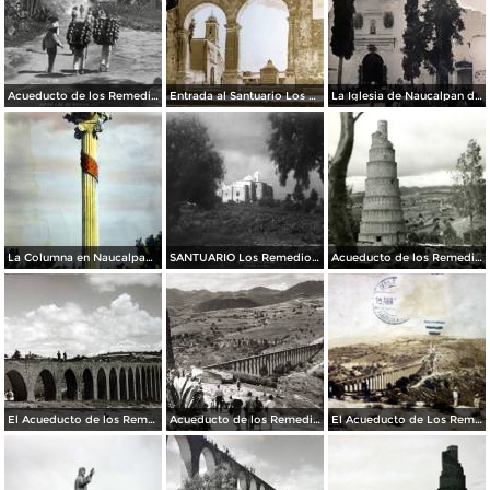
Acueducto de los Remedios
Entrada al Santuario Los Remedios Naucalpan de Juárez Edo de México.
La Iglesia de Naucalpan de Juárez, Edo de México Por el Fotógrafo Hugo Brehme.
La Columna en Naucalpan de Juárez, Edo de México.
SANTUARIO Los Remedios Naucalpan de Juárez Edo de México.
Acueducto de los Remedios
El Acueducto de los Remedios.
Acueducto de los Remedios
El Acueducto de Los Remedios Por el fotografo Hugo Brehme Circulada el 1 de Abril de 1929 ).