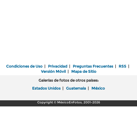
Condiciones de Uso
|
Privacidad
|
Preguntas Frecuentes
|
RSS
|
Versión Móvil
|
Mapa de Sitio
Galerías de fotos de otros países:
Estados Unidos
|
Guatemala
|
México
Copyright © MéxicoEnFotos, 2001-2026