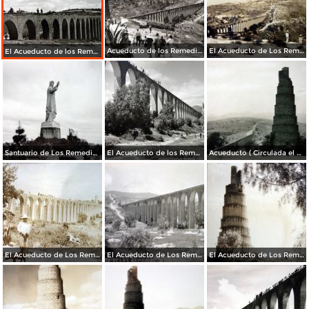
Acueducto de los Remedios
El Acueducto de Los Remedios Por el fotografo Hugo Brehme Circulada el 1 de Abril de 1929 ).
El Acueducto de los Remedios.
Santuario de Los Remedios.
El Acueducto de los Remedios.
Acueducto ( Circulada el 23de marzo de 1936 ).
El Acueducto de Los Remedios ( Fechada el 23 de Agosto de 1948 ).
El Acueducto de Los Remedios.
El Acueducto de Los Remedios.