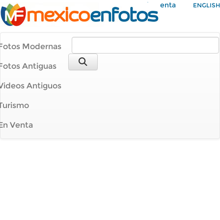
Mi Cuenta
ENGLISH
Fotos Modernas
Fotos Antiguas
Videos Antiguos
Turismo
En Venta