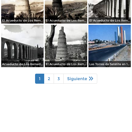
El Acueducto de Los Remedios
El Acueducto de Los Remedios
El Acueducto de Los Remedios
Acueducto de Los Remedios
El Acueducto de Los Remedios
Las Torres de Satélite en 1966
1
2
3
Siguiente