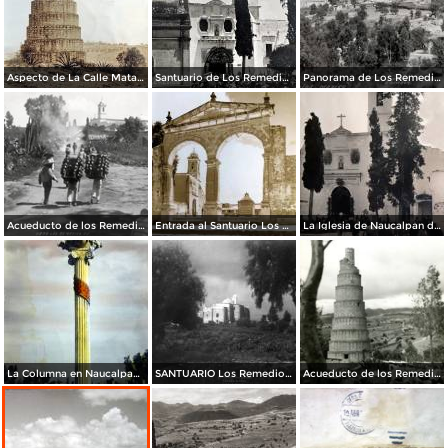
Aspecto de La Calle Matamoros ( Circulada el 21 de Julio de 1931 ).
Santuario de Los Remedios Naucalpan de Juárez, Edo de México.
Panorama de Los Remedios.
Acueducto de los Remedios
Entrada al Santuario Los Remedios Naucalpan de Juárez Edo de México.
La Iglesia de Naucalpan de Juárez, Edo de México Por el Fotógrafo Hugo Brehme.
La Columna en Naucalpan de Juárez, Edo de México.
SANTUARIO Los Remedios Naucalpan de Juárez Edo de México.
Acueducto de los Remedios