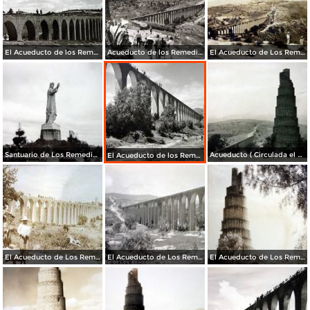
El Acueducto de los Remedios.
Acueducto de los Remedios
El Acueducto de Los Remedios Por el fotografo Hugo Brehme Circulada el 1 de Abril de 1929 ).
Santuario de Los Remedios.
Acueducto ( Circulada el 23de marzo de 1936 ).
El Acueducto de los Remedios.
El Acueducto de Los Remedios ( Fechada el 23 de Agosto de 1948 ).
El Acueducto de Los Remedios.
El Acueducto de Los Remedios.