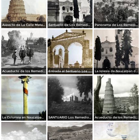
Aspecto de La Calle Matamoros ( Circulada el 21 de Julio de 1931 ).
Santuario de Los Remedios Naucalpan de Juárez, Edo de México.
Panorama de Los Remedios.
Acueducto de los Remedios
Entrada al Santuario Los Remedios Naucalpan de Juárez Edo de México.
La Iglesia de Naucalpan de Juárez, Edo de México Por el Fotógrafo Hugo Brehme.
La Columna en Naucalpan de Juárez, Edo de México.
SANTUARIO Los Remedios Naucalpan de Juárez Edo de México.
Acueducto de los Remedios