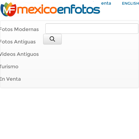
Mi Cuenta
ENGLISH
Fotos Modernas
Fotos Antiguas
Videos Antiguos
Turismo
En Venta