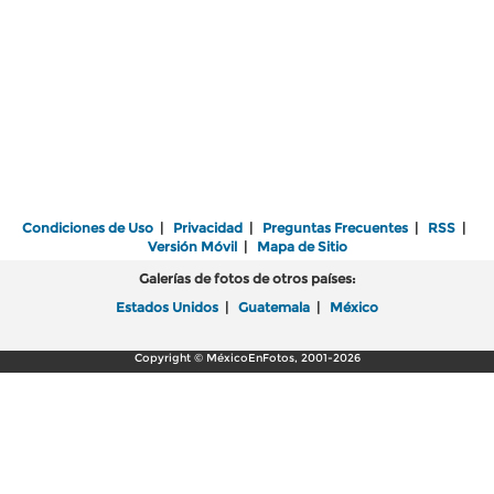
Condiciones de Uso
|
Privacidad
|
Preguntas Frecuentes
|
RSS
|
Versión Móvil
|
Mapa de Sitio
Galerías de fotos de otros países:
Estados Unidos
|
Guatemala
|
México
Copyright © MéxicoEnFotos, 2001-2026