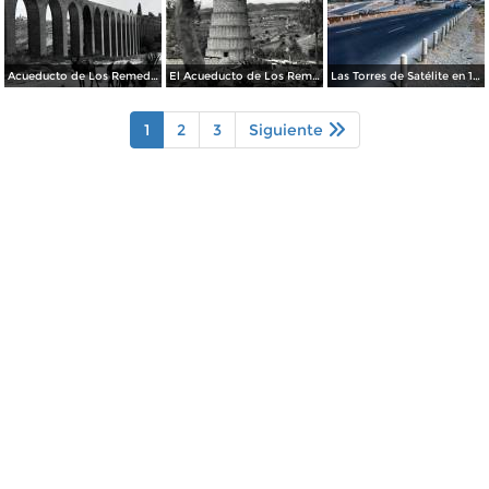
Acueducto de Los Remedios
El Acueducto de Los Remedios
Las Torres de Satélite en 1966
1
2
3
Siguiente