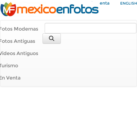
Mi Cuenta
ENGLISH
Fotos Modernas
Fotos Antiguas
Videos Antiguos
Turismo
En Venta