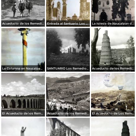
Acueducto de los Remedios
Entrada al Santuario Los Remedios Naucalpan de Juárez Edo de México.
La Iglesia de Naucalpan de Juárez, Edo de México Por el Fotógrafo Hugo Brehme.
La Columna en Naucalpan de Juárez, Edo de México.
SANTUARIO Los Remedios Naucalpan de Juárez Edo de México.
Acueducto de los Remedios
El Acueducto de los Remedios.
Acueducto de los Remedios
El Acueducto de Los Remedios Por el fotografo Hugo Brehme Circulada el 1 de Abril de 1929 ).