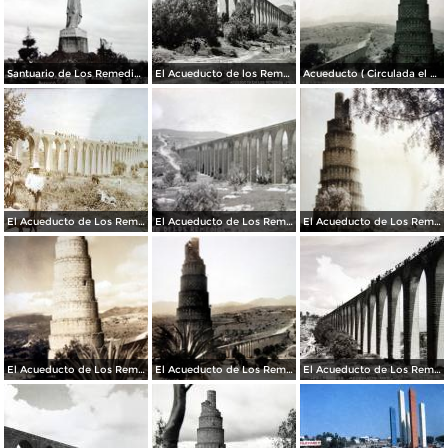
Santuario de Los Remedios.
El Acueducto de los Remedios.
Acueducto ( Circulada el 23de marzo de 1936 ).
El Acueducto de Los Remedios ( Fechada el 23 de Agosto de 1948 ).
El Acueducto de Los Remedios.
El Acueducto de Los Remedios.
El Acueducto de Los Remedios
El Acueducto de Los Remedios
El Acueducto de Los Remedios