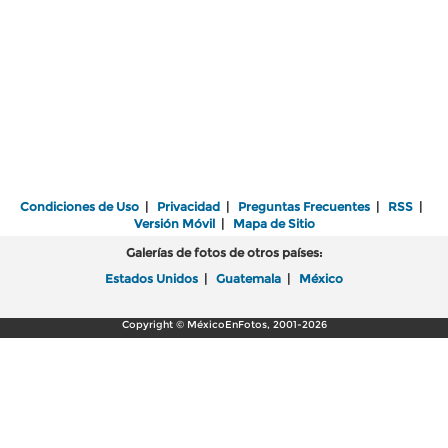
Condiciones de Uso
|
Privacidad
|
Preguntas Frecuentes
|
RSS
|
Versión Móvil
|
Mapa de Sitio
Galerías de fotos de otros países:
Estados Unidos
|
Guatemala
|
México
Copyright © MéxicoEnFotos, 2001-2026