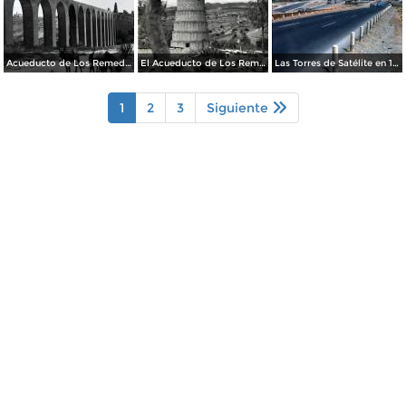
Acueducto de Los Remedios
El Acueducto de Los Remedios
Las Torres de Satélite en 1966
1
2
3
Siguiente