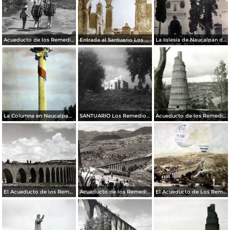
Acueducto de los Remedios
Entrada al Santuario Los Remedios Naucalpan de Juárez Edo de México.
La Iglesia de Naucalpan de Juárez, Edo de México Por el Fotógrafo Hugo Brehme.
La Columna en Naucalpan de Juárez, Edo de México.
SANTUARIO Los Remedios Naucalpan de Juárez Edo de México.
Acueducto de los Remedios
El Acueducto de los Remedios.
Acueducto de los Remedios
El Acueducto de Los Remedios Por el fotografo Hugo Brehme Circulada el 1 de Abril de 1929 ).