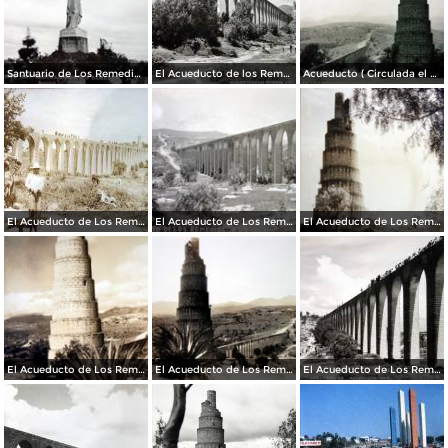
Santuario de Los Remedios.
El Acueducto de los Remedios.
Acueducto ( Circulada el 23de marzo de 1936 ).
El Acueducto de Los Remedios ( Fechada el 23 de Agosto de 1948 ).
El Acueducto de Los Remedios.
El Acueducto de Los Remedios.
El Acueducto de Los Remedios
El Acueducto de Los Remedios
El Acueducto de Los Remedios