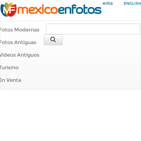
Mi Cuenta
ENGLISH
Fotos Modernas
Fotos Antiguas
Videos Antiguos
Turismo
En Venta