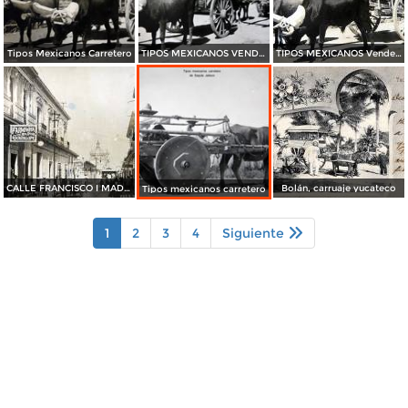
Tipos Mexicanos Carretero
TIPOS MEXICANOS VENDEDOR DE LENA
TIPOS MEXICANOS Vendedoras de lena
CALLE FRANCISCO I MADERO
Bolán, carruaje yucateco
Tipos mexicanos carretero
1
2
3
4
Siguiente