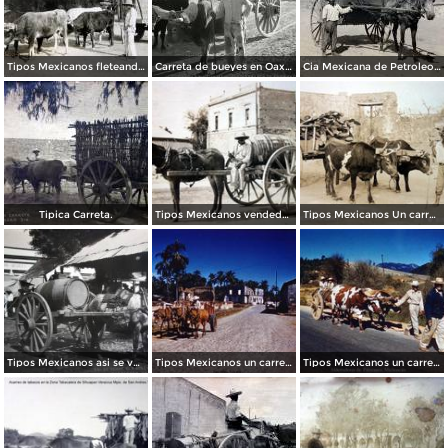
Tipos Mexicanos fleteando mercancia.
Carreta de bueyes en Oaxaca
Cia Mexicana de Petroleos.
Tipica Carreta.
Tipos Mexicanos vendedor de agua por el fotografo Hopkins. ( Circulada el 29 de Enero de 1913 )
Tipos Mexicanos Un carretero con Nopales.
Tipos Mexicanos asi se vende el agua ( Motivo tipico ).
Tipos Mexicanos un carretero de San Blas, Nayarit.
Tipos Mexicanos un carretero Alderredores de Pátzcuaro, Michoacán. .