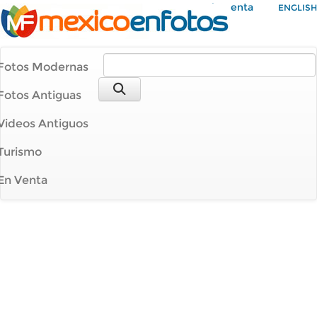
Mi Cuenta
ENGLISH
Fotos Modernas
Fotos Antiguas
Videos Antiguos
Turismo
En Venta