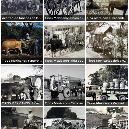
Acarreo de tabacos en la Zona Tabacalera de Sihuapan Veracruz Mpio. de San Andres Tuxtla.
Tipos Mexicanos tipico aguador ( Circulada el 9 de Enero de 1943 ).
Una plaza con el hacendado presumiento su carruaje de Caballos.
Tipos Mexicanos Yuntero San Luis Potosi (c. 1953).
Tipos Mexicanos Vida cotidiana ( Fechada el dia 26 de Octubre de 1907 ) .
Tipos Mexicanos tipica Vendedora de Pulque.
TIPOS MEXICANOS Un Yuntero Carretero
Tipos Mexicanos Carretero
Tipos Mexicanos Vendedores de Petates