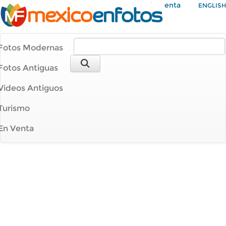
Mi Cuenta
ENGLISH
Fotos Modernas
Fotos Antiguas
Videos Antiguos
Turismo
En Venta