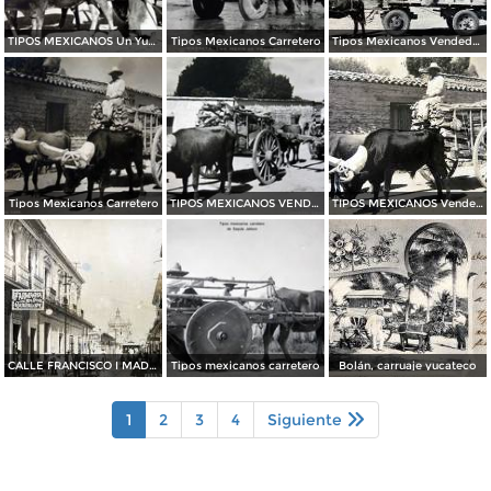
TIPOS MEXICANOS Un Yuntero Carretero
Tipos Mexicanos Carretero
Tipos Mexicanos Vendedores de Petates
Tipos Mexicanos Carretero
TIPOS MEXICANOS VENDEDOR DE LENA
TIPOS MEXICANOS Vendedoras de lena
CALLE FRANCISCO I MADERO
Tipos mexicanos carretero
Bolán, carruaje yucateco
1
2
3
4
Siguiente