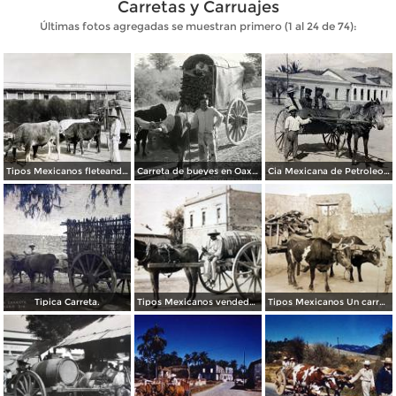
Carretas y Carruajes
Últimas fotos agregadas se muestran primero (1 al 24 de 74):
Tipos Mexicanos fleteando mercancia.
Carreta de bueyes en Oaxaca
Cia Mexicana de Petroleos.
Tipica Carreta.
Tipos Mexicanos vendedor de agua por el fotografo Hopkins. ( Circulada el 29 de Enero de 1913 )
Tipos Mexicanos Un carretero con Nopales.