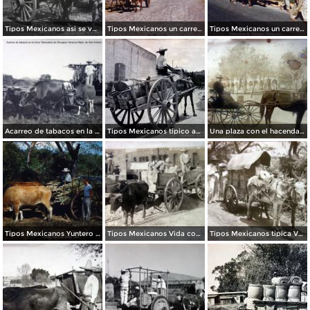
Tipos Mexicanos asi se vende el agua ( Motivo tipico ).
Tipos Mexicanos un carretero de San Blas, Nayarit.
Tipos Mexicanos un carretero Alderredores de Pátzcuaro, Michoacán. .
Acarreo de tabacos en la Zona Tabacalera de Sihuapan Veracruz Mpio. de San Andres Tuxtla.
Tipos Mexicanos tipico aguador ( Circulada el 9 de Enero de 1943 ).
Una plaza con el hacendado presumiento su carruaje de Caballos.
Tipos Mexicanos Yuntero San Luis Potosi (c. 1953).
Tipos Mexicanos Vida cotidiana ( Fechada el dia 26 de Octubre de 1907 ) .
Tipos Mexicanos tipica Vendedora de Pulque.