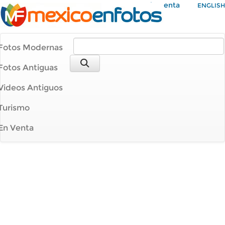
Mi Cuenta
ENGLISH
Fotos Modernas
Fotos Antiguas
Videos Antiguos
Turismo
En Venta