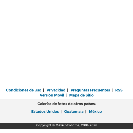
Condiciones de Uso
|
Privacidad
|
Preguntas Frecuentes
|
RSS
|
Versión Móvil
|
Mapa de Sitio
Galerías de fotos de otros países:
Estados Unidos
|
Guatemala
|
México
Copyright © MéxicoEnFotos, 2001-2026