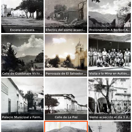
Escena callejera.
Efectos del sismo acaecido el dia 4 de Abril de 1921
Prolongacion A Borbon Autlán, Jalisco.
Calle de Guadalupe Victoria Autlán, Jalisco.
Parroquia de El Salvador Autlán, Jalisco
Visita a la Mina en Autlán, Jalisco 16 deAgosto de 1959
Palacio Municipal y Farmacia Occidental Autlán Jalisco
Calle de La Paz
Sismo acaecido el dia 3 de Junio de 1932