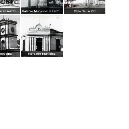
Visita a la Mina en Autlán, Jalisco 16 deAgosto de 1959
Palacio Municipal y Farmacia Occidental Autlán Jalisco
Calle de La Paz
Municipal
Mercado Municipal