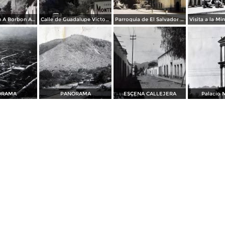
Prolongacion A Borbon Autlán, Jalisco.
Calle de Guadalupe Victoria Autlán, Jalisco.
Parroquia de El Salvador Autlán, Jalisco
ORAMA
PANORAMA
ESCENA CALLEJERA
Palacio 