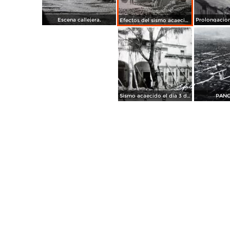
Escena callejera.
Efectos del sismo acaecido el dia 4 de Abril de 1921
Sismo acaecido el dia 3 de Junio de 1932
PAN