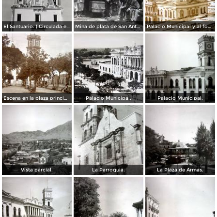
El Santuario. ( Circulada el 28 de Diciembre de 1964 ).
Mina de plata de San Antonio ( Circulada el 25 de Junio de 1908 ).
Palacio Municipal y al fondo el Ingenio azucarero. Ameca Jalisco
Escena en la plaza principal.
Palacio Municipal.
Palacio Municipal.
Vista parcial.
La Parroquia.
La Plaza de Armas.