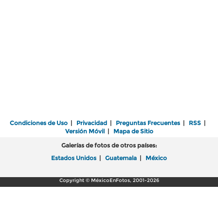
Condiciones de Uso
|
Privacidad
|
Preguntas Frecuentes
|
RSS
|
Versión Móvil
|
Mapa de Sitio
Galerías de fotos de otros países:
Estados Unidos
|
Guatemala
|
México
Copyright © MéxicoEnFotos, 2001-2026