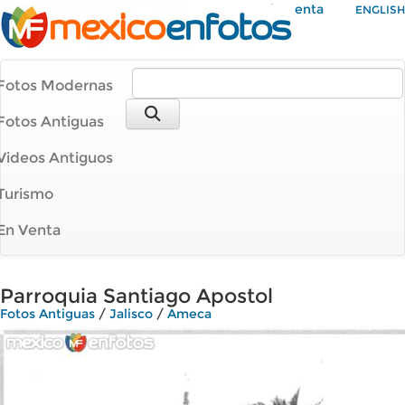
Mi Cuenta
ENGLISH
Fotos Modernas
Fotos Antiguas
Videos Antiguos
Turismo
En Venta
Parroquia Santiago Apostol
Fotos Antiguas
/
Jalisco
/
Ameca