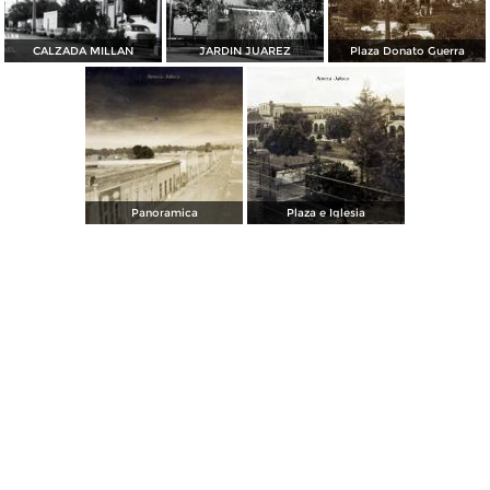
CALZADA MILLAN
JARDIN JUAREZ
Plaza Donato Guerra
Panoramica
Plaza e Iglesia