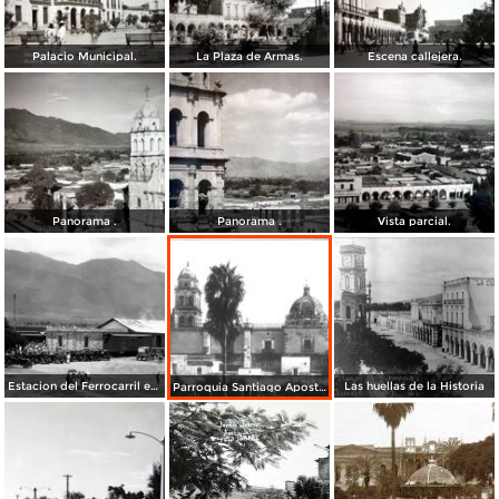
Palacio Municipal.
La Plaza de Armas.
Escena callejera.
Panorama .
Panorama .
Vista parcial.
Estacion del Ferrocarril en Ameca Jalisco
Las huellas de la Historia
Parroquia Santiago Apostol