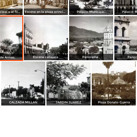
Palacio Municipal y al fondo el Ingenio azucarero. Ameca Jalisco
Escena en la plaza principal.
Palacio Municipal.
Palacio M
Escena callejera.
Panorama .
Panor
 de Armas.
CALZADA MILLAN
JARDIN JUAREZ
Plaza Donato Guerra