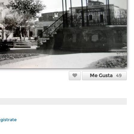
Me Gusta
49
gístrate