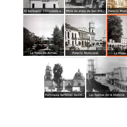
El Santuario. ( Circulada el 28 de Diciembre de 1964 ).
Mina de plata de San Antonio ( Circulada el 25 de Junio de 1908 ).
La Plaza de Armas.
Palacio Municipal.
La Plaza
Parroquia Santiago Apostol
Las huellas de la Historia