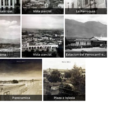
unicipal.
Vista parcial.
La Parroquia.
ama .
Vista parcial.
Estacion del Ferrocarril en Ameca Jalisco
Panoramica
Plaza e Iglesia