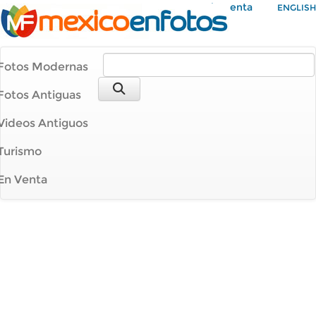
Mi Cuenta
ENGLISH
Fotos Modernas
Fotos Antiguas
Videos Antiguos
Turismo
En Venta