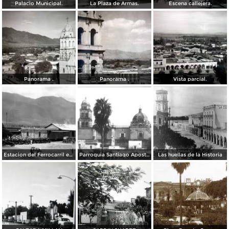
Palacio Municipal.
La Plaza de Armas.
Escena callejera.
Panorama .
Panorama .
Vista parcial.
Estacion del Ferrocarril en Ameca Jalisco
Parroquia Santiago Apostol
Las huellas de la Historia