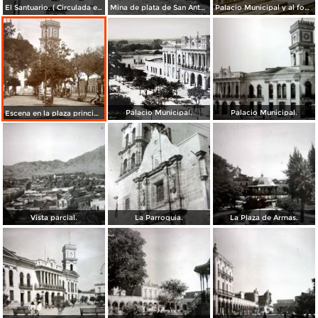
El Santuario. ( Circulada el 28 de Diciembre de 1964 ).
Mina de plata de San Antonio ( Circulada el 25 de Junio de 1908 ).
Palacio Municipal y al fondo el Ingenio azucarero. Ameca Jalisco
Palacio Municipal.
Palacio Municipal.
Escena en la plaza principal.
Vista parcial.
La Parroquia.
La Plaza de Armas.