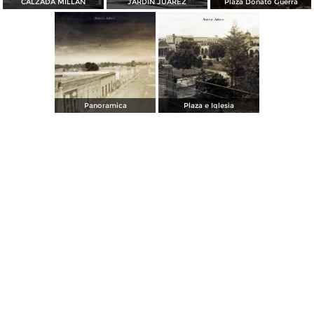
CALZADA MILLAN
JARDIN JUAREZ
Plaza Donato Guerra
Panoramica
Plaza e Iglesia