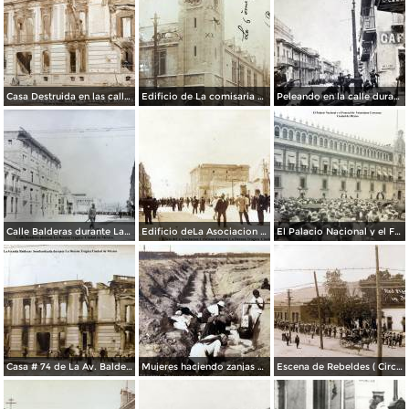
Casa Destruida en las calles de Balderas y Victoria Durante la Decena Trágica (1913)
Edificio de La comisaria bombardeado durante La Decena Tragica Ciudad de México Feb-1913.
Peleando en la calle durante la captura de Veracruz ( Fechada el 21 y 22 de Abril de 1914 ).
Calle Balderas durante La Decena Trágica Ciudad de México.
Edificio deLa Asociacion Cristiana durante La Decena Trágica Ciudad de México.
El Palacio Nacional y el Funeral de Venustiano Carranza Ciudad de México.
Casa # 74 de La Av. Balderas bombardeada durante La Decena Trágica Ciudad de México ( Circulada el 20 de Mayo de 1914 ).
Mujeres haciendo zanjas de defensa ( Circulada en 1915 ).
Escena de Rebeldes ( Circulada el 8 de Diciembre de 1913 ).