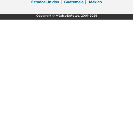
Estados Unidos
|
Guatemala
|
México
Copyright © MéxicoEnFotos, 2001-2026