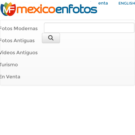
Mi Cuenta
ENGLISH
Fotos Modernas
Fotos Antiguas
Videos Antiguos
Turismo
En Venta