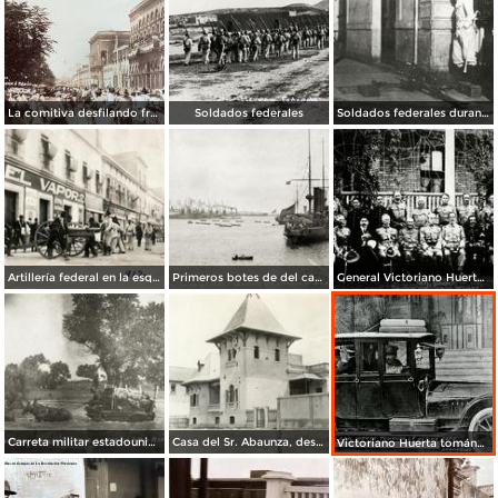
La comitiva desfilando frente a palacio Culiacán, Sinaloa.
Soldados federales
Soldados federales durante la Decena Trágica (1913)
Artillería federal en la esquina de San Juan de Letrán y San Agustín (República de Uruguay) durante la Decena Trágica (1913)
Primeros botes de del cañonero U.S.S. Prairie, en tocar tierra durante la invasión estadounidense de 1914
General Victoriano Huerta, acompañado del Gral. Téllez y Gral. Steever
Carreta militar estadounidense, cruzando el Río Santa Clara
Casa del Sr. Abaunza, desctruida por el bombardeo estadounidense en la invasión de 1914
Victoriano Huerta tomándose una copa de despedida