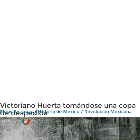
Victoriano Huerta tomándose una copa
de despedida
Fotos Antiguas
/
Historia de México
/
Revolución Mexicana