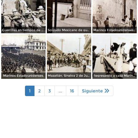
Guerrillas en tiempos de La Revolucion Mexicana.
Soldado Mexicano de guardia en la estacion Ferroviaria ( Abril 9 de 1916 ).
Marinos Estadounidenses curiosos. ( Abril 9 de 1916 ).
Marinos Estadounidenses.
Mazatlán, Sinaloa 2 de Junio de 1911 Entrada del ejercito libertador.
Regresando a casa Marinos Estadounidenses despues de La Intervencion en Veracruz.
1
2
3
...
16
Siguiente