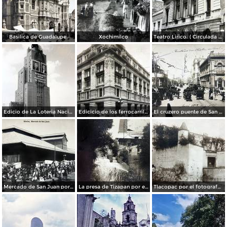
Basilica de Guadalupe.
Xochimilco
Teatro Lirico. ( Circulada el 1 de Agosto de 1926 ).
Edicio de La Loteria Nacional Ciudad de México Abril de 1964
Edicicio de los ferrocarriles.
El cruzero puente de San Francisco y Guardiola por el fotografo Felix Miret.
Mercado de San Juan por el fotografo Felix Miret
La presa de Tizapan por el fotografo Fernando Kososky. ( Circulada el 22 de Diembre de 1910 ).
Tlacopac por el fotografo Hugo Brehme.