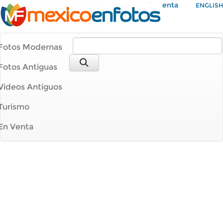
Mi Cuenta
ENGLISH
Fotos Modernas
Fotos Antiguas
Videos Antiguos
Turismo
En Venta