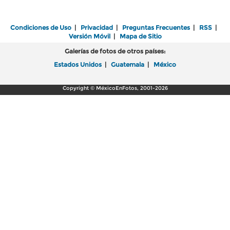
Condiciones de Uso
|
Privacidad
|
Preguntas Frecuentes
|
RSS
|
Versión Móvil
|
Mapa de Sitio
Galerías de fotos de otros países:
Estados Unidos
|
Guatemala
|
México
Copyright © MéxicoEnFotos, 2001-2026