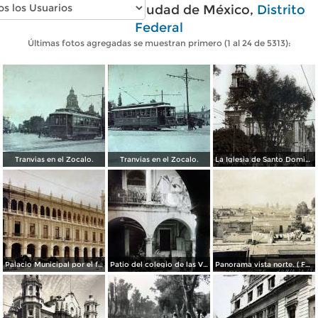
Fotos antiguas de Ciudad de México,
Distrito
Federal
Últimas fotos agregadas se muestran primero (1 al 24 de 5313):
Tranvias en el Zocalo.
Tranvias en el Zocalo.
La Iglesia de Santo Domingo.
Palacio Municipal por el fotografo Hugo Brehme..
Patio del colegio de las Vizcainas por el fotografo Hugo Brehme.
Panorama vista norte. ( Fechada el 20 de Junio de 1905 ).