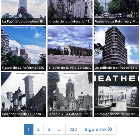
La Fuente de petroleos 1950.
Iglesia de la profesa (c. 1950)
Paseo de La Reforma y Mto a La Independencia 1950
Paseo de La Reforma 1950.
El atrio de la Villa de Guadalupe 1950.
Un edificio por Paseo de La Reforma 1950
Los andenes de La Plaza de toros Ciudad de México 1950
Zocalo y La Catedral 1950
La mejor tienda de plateria.
1
2
3
...
222
Siguiente