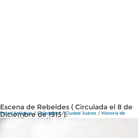
Escena de Rebeldes ( Circulada el 8 de
Diciembre de 1913 ).
Fotos Antiguas
/
Chihuahua
/
Ciudad Juárez
/
Historia de
México
/
Revolución Mexicana