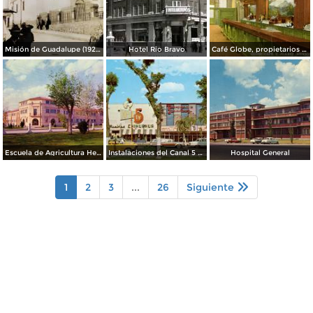
Misión de Guadalupe (1924)
Hotel Rio Bravo
Café Globe, propietarios Mooney & Hanlan
Escuela de Agricultura Hermanos Escobar
Instalaciones del Canal 5 XEJ TV
Hospital General
1
2
3
...
26
Siguiente