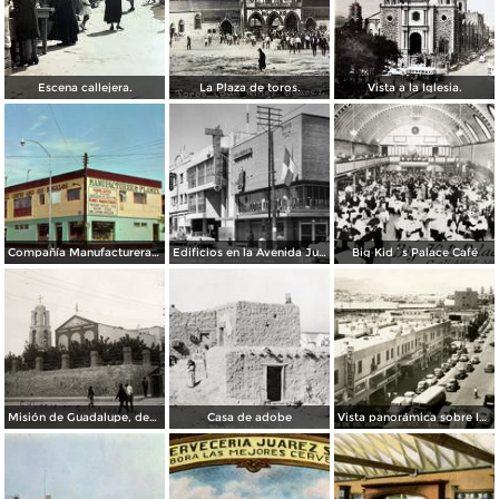
Escena callejera.
La Plaza de toros.
Vista a la Iglesia.
Compañía Manufacturera Plamex, en el cruce de Insurgentes y Paraguay
Edificios en la Avenida Juárez
Big Kid´s Palace Café
Misión de Guadalupe, depúes de la toma de Ciudad Juárez, durante la Revolución Mexicana
Casa de adobe
Vista panorámica sobre la Avenida 16 de Septiembre