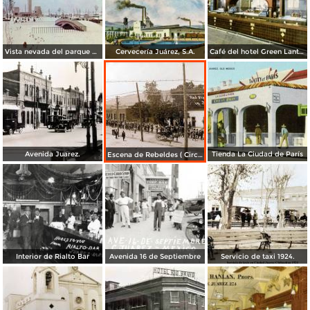
Vista nevada del parque El Chamizal
Cervecería Juárez, S.A.
Café del hotel Green Lantern Inn
Avenida Juarez.
Tienda La Ciudad de París
Escena de Rebeldes ( Circulada el 8 de Diciembre de 1913 ).
Interior de Rialto Bar
Avenida 16 de Septiembre
Servicio de taxi 1924.