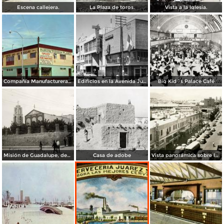
Escena callejera.
La Plaza de toros.
Vista a la Iglesia.
Compañía Manufacturera Plamex, en el cruce de Insurgentes y Paraguay
Edificios en la Avenida Juárez
Big Kid´s Palace Café
Misión de Guadalupe, depúes de la toma de Ciudad Juárez, durante la Revolución Mexicana
Casa de adobe
Vista panorámica sobre la Avenida 16 de Septiembre