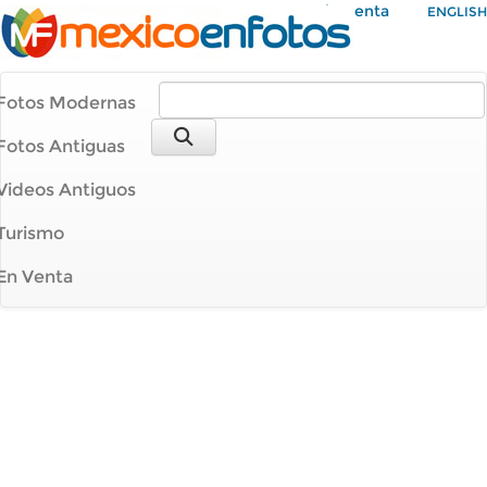
Mi Cuenta
ENGLISH
Fotos Modernas
Fotos Antiguas
Videos Antiguos
Turismo
En Venta