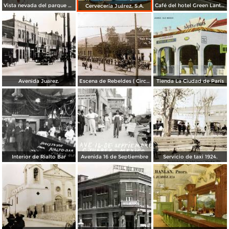
Vista nevada del parque El Chamizal
Café del hotel Green Lantern Inn
Cervecería Juárez, S.A.
Avenida Juarez.
Escena de Rebeldes ( Circulada el 8 de Diciembre de 1913 ).
Tienda La Ciudad de París
Interior de Rialto Bar
Avenida 16 de Septiembre
Servicio de taxi 1924.