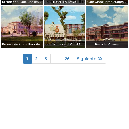
Misión de Guadalupe (1924)
Hotel Rio Bravo
Café Globe, propietarios Mooney & Hanlan
Escuela de Agricultura Hermanos Escobar
Instalaciones del Canal 5 XEJ TV
Hospital General
1
2
3
...
26
Siguiente