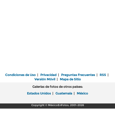
Condiciones de Uso
|
Privacidad
|
Preguntas Frecuentes
|
RSS
|
Versión Móvil
|
Mapa de Sitio
Galerías de fotos de otros países:
Estados Unidos
|
Guatemala
|
México
Copyright © MéxicoEnFotos, 2001-2026