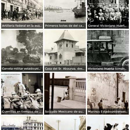
Artillería federal en la esquina de San Juan de Letrán y San Agustín (República de Uruguay) durante la Decena Trágica (1913)
Primeros botes de del cañonero U.S.S. Prairie, en tocar tierra durante la invasión estadounidense de 1914
General Victoriano Huerta, acompañado del Gral. Téllez y Gral. Steever
Carreta militar estadounidense, cruzando el Río Santa Clara
Casa del Sr. Abaunza, desctruida por el bombardeo estadounidense en la invasión de 1914
Victoriano Huerta tomándose una copa de despedida
Guerrillas en tiempos de La Revolucion Mexicana.
Soldado Mexicano de guardia en la estacion Ferroviaria ( Abril 9 de 1916 ).
Marinos Estadounidenses curiosos. ( Abril 9 de 1916 ).