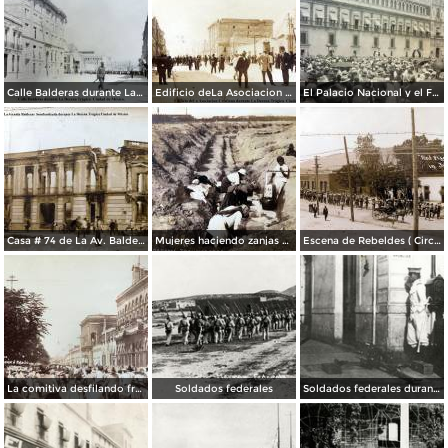
Calle Balderas durante La Decena Trágica Ciudad de México.
Edificio deLa Asociacion Cristiana durante La Decena Trágica Ciudad de México.
El Palacio Nacional y el Funeral de Venustiano Carranza Ciudad de México.
Casa # 74 de La Av. Balderas bombardeada durante La Decena Trágica Ciudad de México ( Circulada el 20 de Mayo de 1914 ).
Mujeres haciendo zanjas de defensa ( Circulada en 1915 ).
Escena de Rebeldes ( Circulada el 8 de Diciembre de 1913 ).
La comitiva desfilando frente a palacio Culiacán, Sinaloa.
Soldados federales
Soldados federales durante la Decena Trágica (1913)