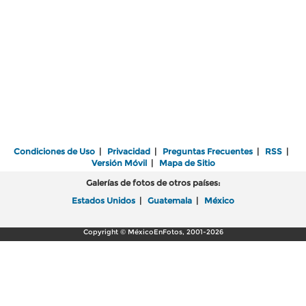
Condiciones de Uso
|
Privacidad
|
Preguntas Frecuentes
|
RSS
|
Versión Móvil
|
Mapa de Sitio
Galerías de fotos de otros países:
Estados Unidos
|
Guatemala
|
México
Copyright © MéxicoEnFotos, 2001-2026