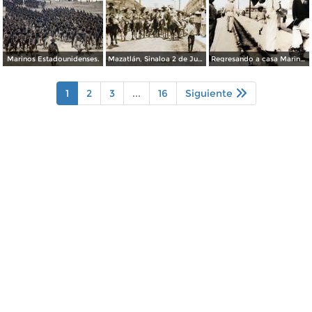
Marinos Estadounidenses.
Mazatlán, Sinaloa 2 de Junio de 1911 Entrada del ejercito libertador.
Regresando a casa Marinos Estadounidenses despues de La Intervencion en Veracruz.
1
2
3
...
16
Siguiente