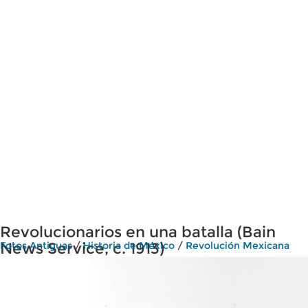
Revolucionarios en una batalla (Bain
News Service, c. 1913)
Fotos Antiguas
/
Historia de México
/
Revolución Mexicana