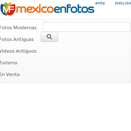
Mi Cuenta
ENGLISH
Fotos Modernas
Fotos Antiguas
Videos Antiguos
Turismo
En Venta