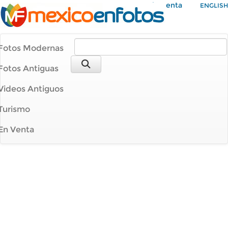
Mi Cuenta
ENGLISH
Fotos Modernas
Fotos Antiguas
Videos Antiguos
Turismo
En Venta