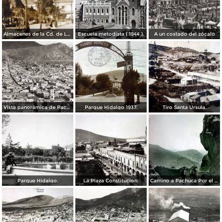
Almacenes de la Cd. de Londres.
Escuela metodista ( 1944 ).
A un costado del zócalo
Vista panorámica de Pachuca
Parque Hidalgo 1937.
Tiro Santa Ursula.
Parque Hidalgo.
La Plaza Constitucion.
Camino a Pachuca Por el Fotógrafo Hugo Brehme.