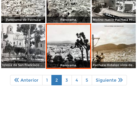
Panorama de Pachuca
Panorama.
Molino nuevo Pachuca Hidalgo .
Iglesia de San Francisco Pachuca Hidalgo .
Pachuca Hidalgo vista desde la cruz.
Panorama.
Anterior
1
2
3
4
5
Siguiente