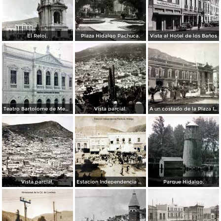
El Reloj.
Plaza Hidalgo Pachuca.
Vista al Hotel de los Baños
Teatro Bartolome de Medina.( Circulada el 14 de Septiembre de 1908 ).
Vista parcial.
A un costado de la Plaza Independencia.
Vista parcial.
Estacion Independencia Pachuca, Hidalgo.
Parque Hidalgo.