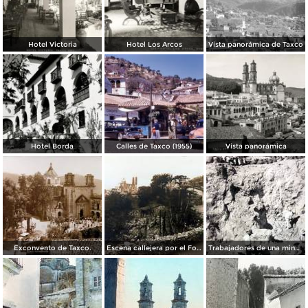
Hotel Victoria
Hotel Los Arcos
Vista panorámica de Taxco
Hotel Borda
Calles de Taxco (1955)
Vista panorámica
Exconvento de Taxco.
Escena callejera por el Fotógrafo Hugo Brehme..
Trabajadores de una mina de plata en Taxco, Guerrero.