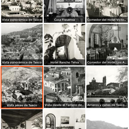
Vista panorámica de Taxco
Casa Figueroa
Comedor del Hotel Victoria
Vista panorámica de Taxco
Hotel Rancho Telva
Comedor del Hotel Los Arcos
Vista desde el Templo de Santa Prisca
Arrieros y calles de Taxco, con Templo de Santa Prisca al fondo
Vista aérea de Taxco