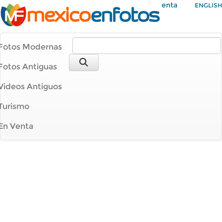
Mi Cuenta
ENGLISH
Fotos Modernas
Fotos Antiguas
Videos Antiguos
Turismo
En Venta