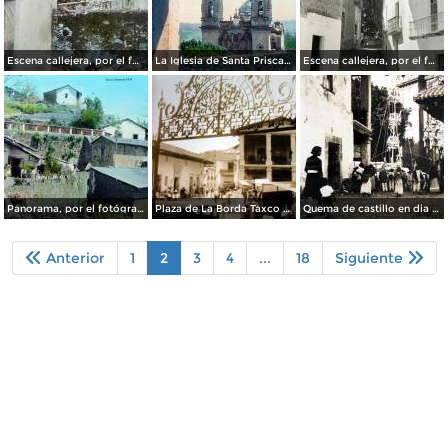
Escena callejera, por el fotógrafo T. Enami, de Yokohama, Japón (1934)
La Iglesia de Santa Prisca, por el fotógrafo T. Enami, de Yokohama, Japón (1934)
Escena callejera, por el fotógrafo T. Enami, de Yokohama, Japón (1934)
Panorama, por el fotógrafo T. Enami, de Yokohama, Japón (1934)
Plaza de La Borda Taxco Guerrero.
Quema de castillo en dia de fiesta.
Anterior
1
2
3
4
...
18
Siguiente