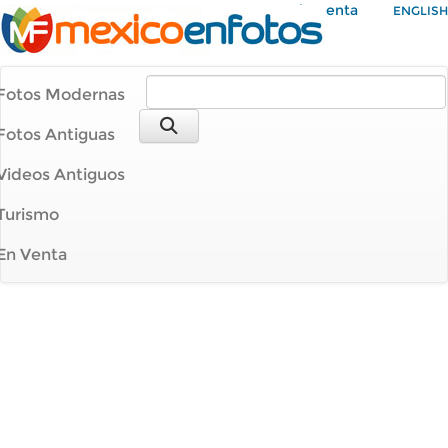
Mi Cuenta
ENGLISH
Fotos Modernas
Fotos Antiguas
Videos Antiguos
Turismo
En Venta