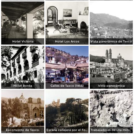
Hotel Victoria
Hotel Los Arcos
Vista panorámica de Taxco
Hotel Borda
Calles de Taxco (1955)
Vista panorámica
Exconvento de Taxco.
Escena callejera por el Fotógrafo Hugo Brehme..
Trabajadores de una mina de plata en Taxco, Guerrero.