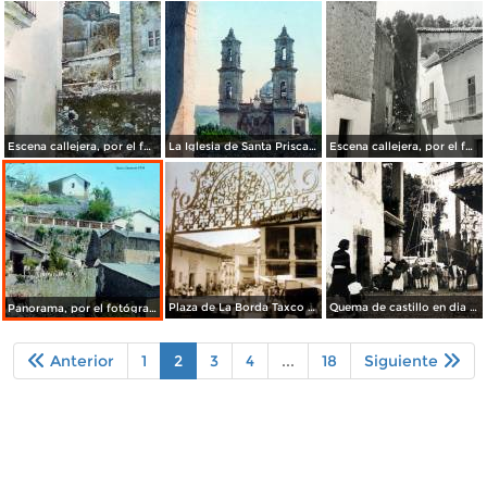
Escena callejera, por el fotógrafo T. Enami, de Yokohama, Japón (1934)
La Iglesia de Santa Prisca, por el fotógrafo T. Enami, de Yokohama, Japón (1934)
Escena callejera, por el fotógrafo T. Enami, de Yokohama, Japón (1934)
Plaza de La Borda Taxco Guerrero.
Quema de castillo en dia de fiesta.
Panorama, por el fotógrafo T. Enami, de Yokohama, Japón (1934)
Anterior
1
2
3
4
...
18
Siguiente