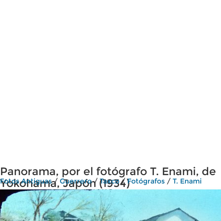
Panorama, por el fotógrafo T. Enami, de
Yokohama, Japón (1934)
Fotos Antiguas
/
Guerrero
/
Taxco
/
Fotógrafos
/
T. Enami