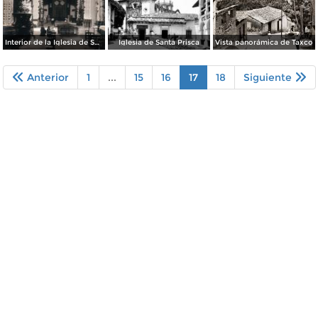
Interior de la Iglesia de Santa Prisca
Iglesia de Santa Prisca
Vista panorámica de Taxco
Anterior
1
...
15
16
17
18
Siguiente