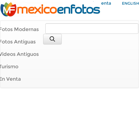
Mi Cuenta
ENGLISH
Fotos Modernas
Fotos Antiguas
Videos Antiguos
Turismo
En Venta