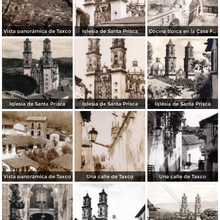
Vista panorámica de Taxco
Iglesia de Santa Prisca
Cocina típica en la Casa Figueroa
Iglesia de Santa Prisca
Iglesia de Santa Prisca
Iglesia de Santa Prisca
Vista panorámica de Taxco
Una calle de Taxco
Una calle de Taxco