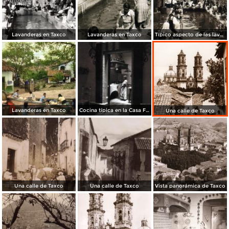
Lavanderas en Taxco
Lavanderas en Taxco
Típico aspecto de las lavanderas
Lavanderas en Taxco
Cocina típica en la Casa Figueroa
Una calle de Taxco
Una calle de Taxco
Una calle de Taxco
Vista panorámica de Taxco