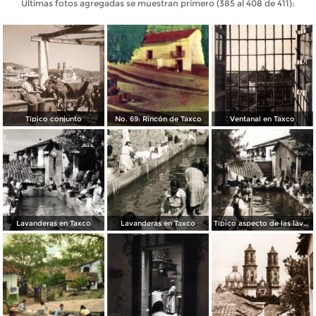
Últimas fotos agregadas se muestran primero (385 al 408 de 411):
Típico conjunto
No. 69: Rincón de Taxco
Ventanal en Taxco
Lavanderas en Taxco
Lavanderas en Taxco
Típico aspecto de las lavanderas