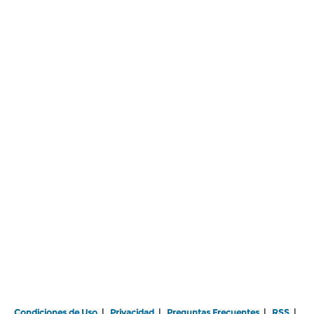
Condiciones de Uso
|
Privacidad
|
Preguntas Frecuentes
|
RSS
|