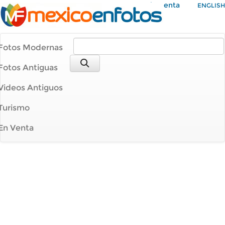
Mi Cuenta
ENGLISH
Fotos Modernas
Fotos Antiguas
Videos Antiguos
Turismo
En Venta