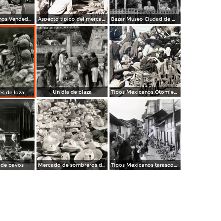
Tipos Mexicanos Vendedora de Chicharrones en La Unidad Nonoalco Tlatelolco Ciudad de México .
Aspecto tipico del mercado ( Circulada el 24 de Junio de 1940 ).
Bazar Museo Ciudad de México 1950
Un día de plaza
Tipos Mexicanos.Otomies vendedores de cohetes.
s de loza
 de pavos
Mercado de sombreros de palma
Tipos Mexicanos tarascos en dia de mercado..