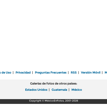
s de Uso
|
Privacidad
|
Preguntas Frecuentes
|
RSS
|
Versión Móvil
|
M
Galerías de fotos de otros países:
Estados Unidos
|
Guatemala
|
México
Copyright © MéxicoEnFotos, 2001-2026