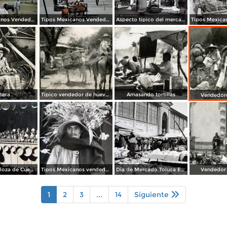
Tipos Mexicanos Vendedor de dulces Chapala, Jalisco 1961.
Tipos Mexicanos Vendedor de cocos junto a La terminal camionera Guadalajara, Jalisco 1961
Aspecto tipico del mercado.
tera
Típico vendedor de huevos
Amasando tortillas
Vendedore
Arte Popular loza de Cuenavaca.
Tipos Mexicanos vendedor de flores.
Dia de Mercado Toluca Estado de México.
Vendedor
1
2
3
...
14
Siguiente