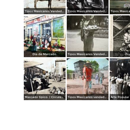
Tipos Mexicanos Vendedores de paja. ( Circulada el 20 de Mayo de 1907 ).
Tipos Mexicanos Vendedores de vandejas.
Dia de Mercado.
Tipos Mexicanos Vendedor de fruta en La Alameda Ciudad de México.
Fru
Mercado tipico. ( Circulada el 23 de Julio de 1937 ).
Tipos Mexicanos vendedor de pollos.