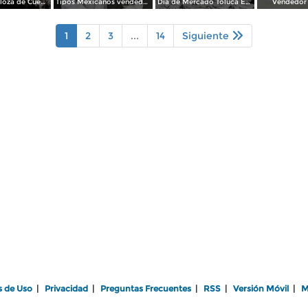
Arte Popular loza de Cuenavaca.
Tipos Mexicanos vendedor de flores.
Dia de Mercado Toluca Estado de México.
Vendedor
1
2
3
...
14
Siguiente
s de Uso
|
Privacidad
|
Preguntas Frecuentes
|
RSS
|
Versión Móvil
|
M