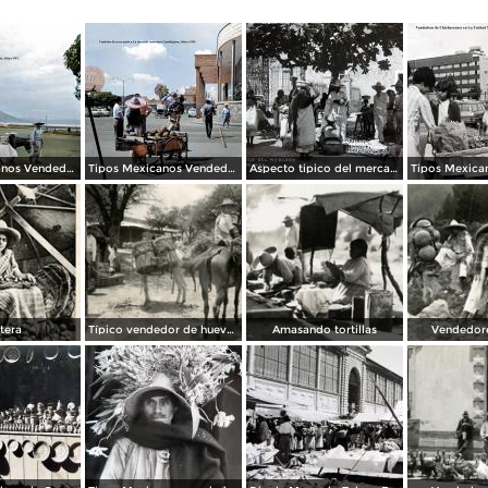
Tipos Mexicanos Vendedor de dulces Chapala, Jalisco 1961.
Tipos Mexicanos Vendedor de cocos junto a La terminal camionera Guadalajara, Jalisco 1961
Aspecto tipico del mercado.
tera
Típico vendedor de huevos
Amasando tortillas
Vendedore