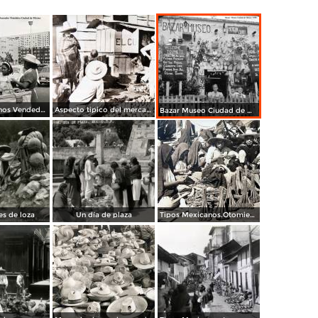
Tipos Mexicanos Vendedora de Chicharrones en La Unidad Nonoalco Tlatelolco Ciudad de México .
Aspecto tipico del mercado ( Circulada el 24 de Junio de 1940 ).
Bazar Museo Ciudad de México 1950
s de loza
Un día de plaza
Tipos Mexicanos.Otomies vendedores de cohetes.