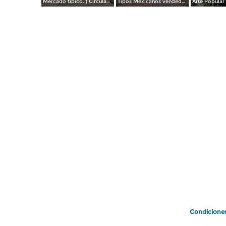
Mercado tipico. ( Circulada el 23 de Julio de 1937 ).
Tipos Mexicanos vendedor de pollos.
Condicione