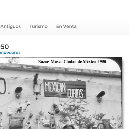
 Antiguos
Turismo
En Venta
950
endedores