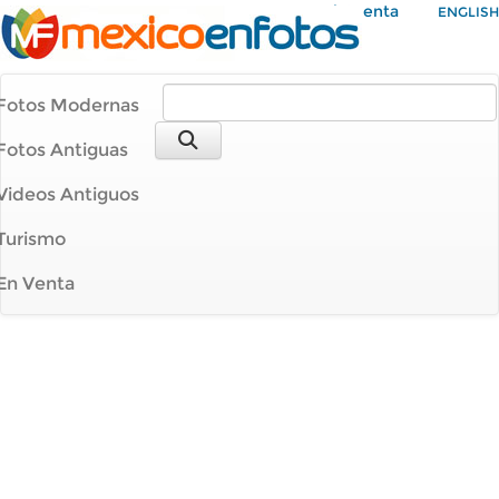
Mi Cuenta
ENGLISH
Fotos Modernas
Fotos Antiguas
Videos Antiguos
Turismo
En Venta