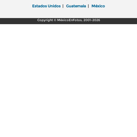
Estados Unidos
|
Guatemala
|
México
Copyright © MéxicoEnFotos, 2001-2026