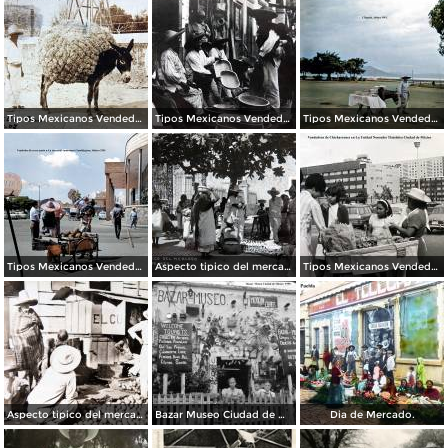
Tipos Mexicanos Vendedores de paja. ( Circulada el 20 de Mayo de 1907 ).
Tipos Mexicanos Vendedores de vandejas.
Tipos Mexicanos Vendedor de dulces Chapala, Jalisco 1961.
Tipos Mexicanos Vendedor de cocos junto a La terminal camionera Guadalajara, Jalisco 1961
Aspecto tipico del mercado.
Tipos Mexicanos Vendedora de Chicharrones en La Unidad Nonoalco Tlatelolco Ciudad de México .
Aspecto tipico del mercado ( Circulada el 24 de Junio de 1940 ).
Bazar Museo Ciudad de México 1950
Dia de Mercado.