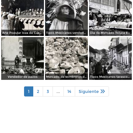
Arte Popular loza de Cuenavaca.
Tipos Mexicanos vendedor de flores.
Dia de Mercado Toluca Estado de México.
Vendedor de pavos
Mercado de sombreros de palma
Tipos Mexicanos tarascos en dia de mercado..
1
2
3
...
14
Siguiente