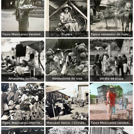
Tipos Mexicanos Vendedor de fruta en La Alameda Ciudad de México.
Frutera
Típico vendedor de huevos
Amasando tortillas
Vendedores de loza
Un día de plaza
Tipos Mexicanos.Otomies vendedores de cohetes.
Mercado tipico. ( Circulada el 23 de Julio de 1937 ).
Tipos Mexicanos vendedor de pollos.