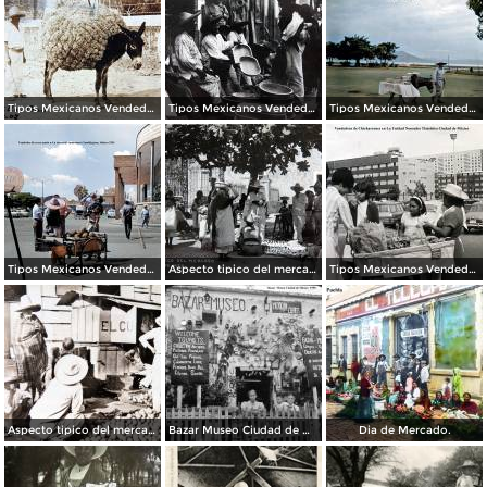
Tipos Mexicanos Vendedores de paja. ( Circulada el 20 de Mayo de 1907 ).
Tipos Mexicanos Vendedores de vandejas.
Tipos Mexicanos Vendedor de dulces Chapala, Jalisco 1961.
Tipos Mexicanos Vendedor de cocos junto a La terminal camionera Guadalajara, Jalisco 1961
Aspecto tipico del mercado.
Tipos Mexicanos Vendedora de Chicharrones en La Unidad Nonoalco Tlatelolco Ciudad de México .
Aspecto tipico del mercado ( Circulada el 24 de Junio de 1940 ).
Bazar Museo Ciudad de México 1950
Dia de Mercado.