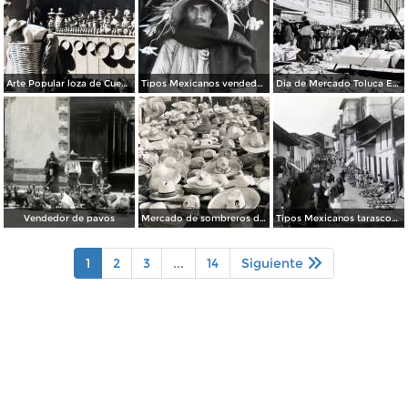
Arte Popular loza de Cuenavaca.
Tipos Mexicanos vendedor de flores.
Dia de Mercado Toluca Estado de México.
Vendedor de pavos
Mercado de sombreros de palma
Tipos Mexicanos tarascos en dia de mercado..
1
2
3
...
14
Siguiente