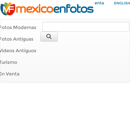
Mi Cuenta
ENGLISH
Fotos Modernas
Fotos Antiguas
Videos Antiguos
Turismo
En Venta