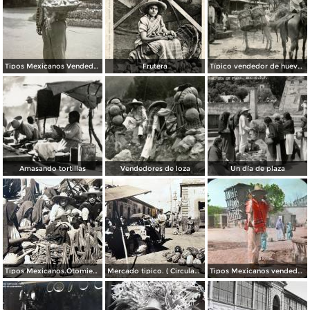
Tipos Mexicanos Vendedor de fruta en La Alameda Ciudad de México.
Frutera
Típico vendedor de huevos
Amasando tortillas
Vendedores de loza
Un día de plaza
Tipos Mexicanos.Otomies vendedores de cohetes.
Mercado tipico. ( Circulada el 23 de Julio de 1937 ).
Tipos Mexicanos vendedor de pollos.