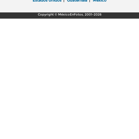
Estados Unidos
|
Guatemala
|
México
Copyright © MéxicoEnFotos, 2001-2026