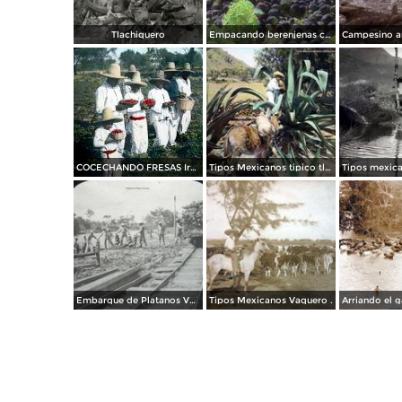
Tlachiquero
Empacando berenjenas cerca de Mazatlan 1928
COCECHANDO FRESAS Irapuato Guanajuato.
Tipos Mexicanos tipico tlachiquero.
Embarque de Platanos Veracruz..
Tipos Mexicanos Vaquero .