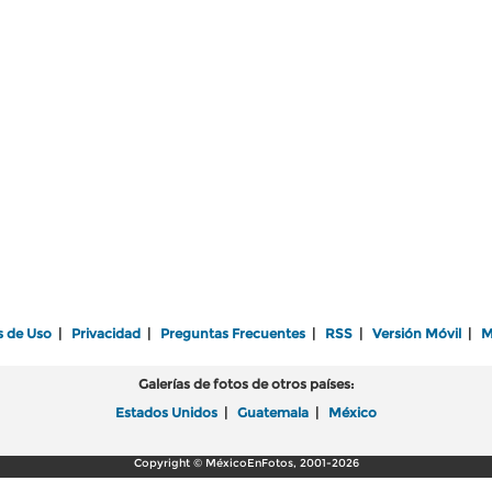
s de Uso
|
Privacidad
|
Preguntas Frecuentes
|
RSS
|
Versión Móvil
|
M
Galerías de fotos de otros países:
Estados Unidos
|
Guatemala
|
México
Copyright © MéxicoEnFotos, 2001-2026