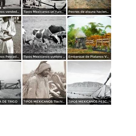
Tipos mexicanos vendedor de pescados.
Tipos Mexicanos un Yuntero..
Peones de alguna hacienda Tequilera Tequila Jalisco.
Tipos Mexicanos Pescador arreglando las redes Chapala, Jalisco .
Tipos Mexicanos yuntero barbechando.
Embarque de Platanos Veracruz..
A DE TRIGO
TIPOS MEXICANOS Tlachiquero
TIPOS MEXICANOS PESCADORES por el fotografo MANUEL CARRILLO