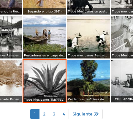
Campesino arando la tierra (c. 1955)
Segando el trigo (1951)
Tipos Mexicanos un pastorcillo.
Tipos mexicanos Paisajes Mexicanos.
Pescadores en el Lago de Chapala (1958)
Tipos mexicanos Pescadores de Lago de Chapala Jalisco.
Arriando el ganado Escena tipica en Los Bajos Veracruz
Cuidadora de Chivas de Oaxaca en 1966
TRILLADOR
Tipos Mexicanos Tlachiquero
1
2
3
4
Siguiente