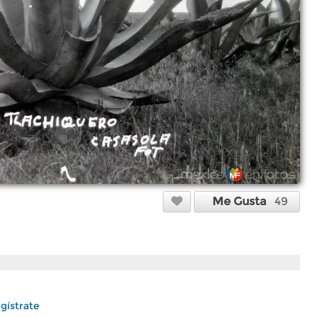
Me Gusta
49
gístrate