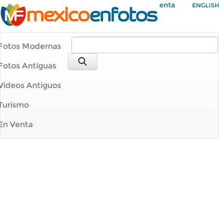
Mi Cuenta
ENGLISH
Fotos Modernas
Fotos Antiguas
Videos Antiguos
Turismo
En Venta