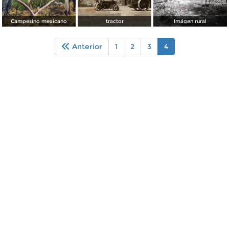
Campesino mexicano
tractor
Imágen rural
Anterior
1
2
3
4