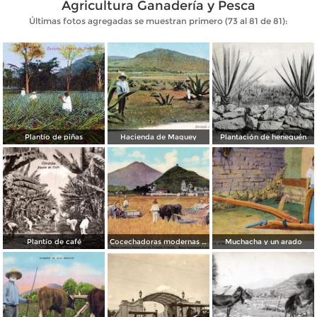
Agricultura Ganadería y Pesca
Últimas fotos agregadas se muestran primero (73 al 81 de 81):
Plantío de piñas
Hacienda de Maguey
Plantación de henequén
Plantío de café
Cocechadoras modernas cerca de las pirámides de Cholula
Muchacha y un arado