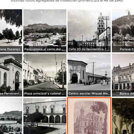
Últimas fotos agregadas se muestran primero (25 al 48 de 264):
iana Durango.
Panoramica al cerro del Mercado ( Circulada el 4 de Septiembre de 1957 ).
Calle 20 de Noviembre. ( Circulada el 17 de Abril de 1937 ).
Parque G
Estación de los Ferrocarriles
Plaza principal y cateral de Durango
Centro escolar Miguel Aleman.
Banco de