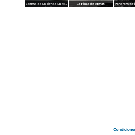
Escena de La tienda La Metropoli 1958.
La Plaza de Armas.
Condicione