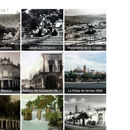
uadiana.
Alberca Olimpica.
Panorama de la ciudad.
 Mexico.
Palacio de Gobierno de Durango.
La Plaza de Armas 1958.