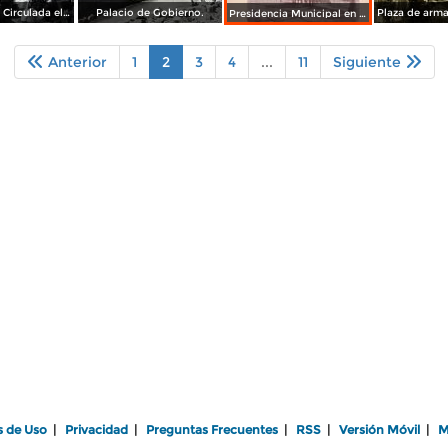
Panoramica ( Circulada el 22 de Noviembre 1956).
Palacio de Gobierno.
Presidencia Municipal en plaza de armas
Anterior
1
2
3
4
...
11
Siguiente
s de Uso
|
Privacidad
|
Preguntas Frecuentes
|
RSS
|
Versión Móvil
|
M