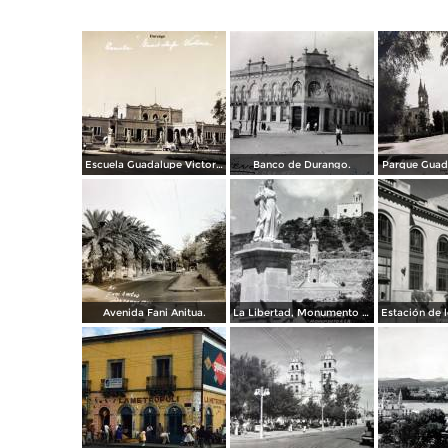
Escuela Guadalupe Victoria.
Banco de Durango.
Parque Guad
Avenida Fani Anitua.
La Libertad, Monumento a La Bandera y Los Remedios. ( Circulada el 14 de Mayo de 1952 ).