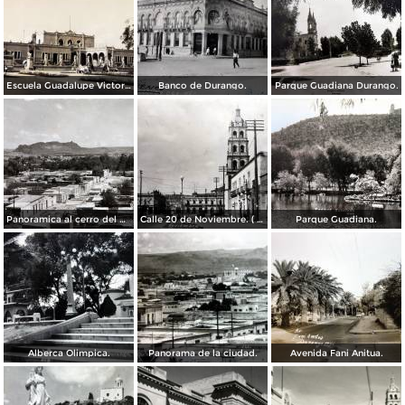
Escuela Guadalupe Victoria.
Banco de Durango.
Parque Guadiana Durango.
Panoramica al cerro del Mercado ( Circulada el 4 de Septiembre de 1957 ).
Calle 20 de Noviembre. ( Circulada el 17 de Abril de 1937 ).
Parque Guadiana.
Alberca Olimpica.
Panorama de la ciudad.
Avenida Fani Anitua.