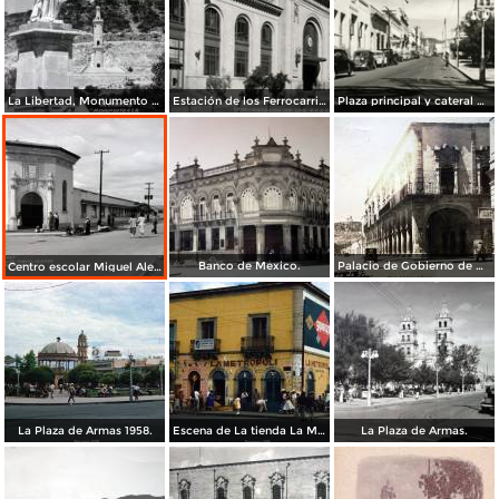
La Libertad, Monumento a La Bandera y Los Remedios. ( Circulada el 14 de Mayo de 1952 ).
Estación de los Ferrocarriles
Plaza principal y cateral de Durango
Banco de Mexico.
Palacio de Gobierno de Durango.
Centro escolar Miguel Aleman.
La Plaza de Armas 1958.
Escena de La tienda La Metropoli 1958.
La Plaza de Armas.