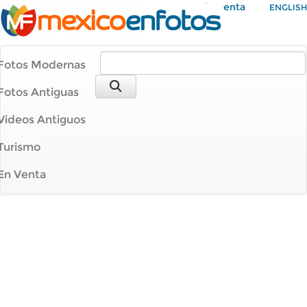
Mi Cuenta
ENGLISH
Fotos Modernas
Fotos Antiguas
Videos Antiguos
Turismo
En Venta