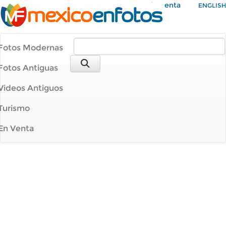
Mi Cuenta
ENGLISH
Fotos Modernas
Fotos Antiguas
Videos Antiguos
Turismo
En Venta