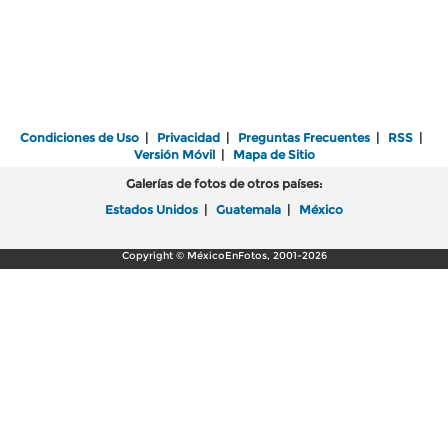
Condiciones de Uso
|
Privacidad
|
Preguntas Frecuentes
|
RSS
|
Versión Móvil
|
Mapa de Sitio
Galerías de fotos de otros países:
Estados Unidos
|
Guatemala
|
México
Copyright © MéxicoEnFotos, 2001-2026