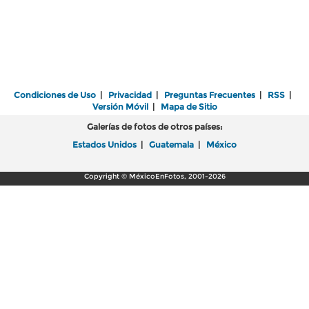
Condiciones de Uso
|
Privacidad
|
Preguntas Frecuentes
|
RSS
|
Versión Móvil
|
Mapa de Sitio
Galerías de fotos de otros países:
Estados Unidos
|
Guatemala
|
México
Copyright © MéxicoEnFotos, 2001-2026