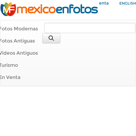
Mi Cuenta
ENGLISH
Fotos Modernas
Fotos Antiguas
Videos Antiguos
Turismo
En Venta