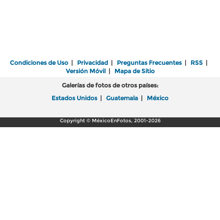
Condiciones de Uso
|
Privacidad
|
Preguntas Frecuentes
|
RSS
|
Versión Móvil
|
Mapa de Sitio
Galerías de fotos de otros países:
Estados Unidos
|
Guatemala
|
México
Copyright © MéxicoEnFotos, 2001-2026