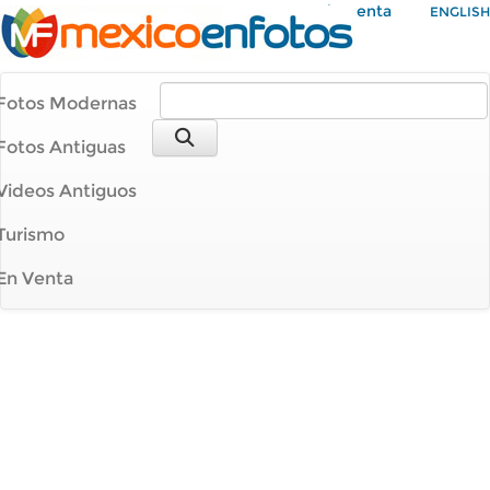
Mi Cuenta
ENGLISH
Fotos Modernas
Fotos Antiguas
Videos Antiguos
Turismo
En Venta