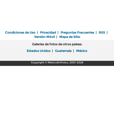
Condiciones de Uso
|
Privacidad
|
Preguntas Frecuentes
|
RSS
|
Versión Móvil
|
Mapa de Sitio
Galerías de fotos de otros países:
Estados Unidos
|
Guatemala
|
México
Copyright © MéxicoEnFotos, 2001-2026