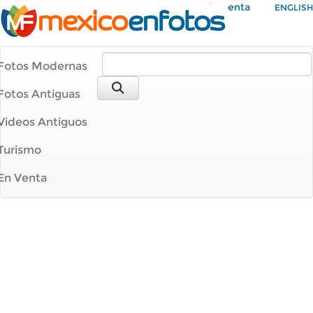
Mi Cuenta
ENGLISH
Fotos Modernas
Fotos Antiguas
Videos Antiguos
Turismo
En Venta