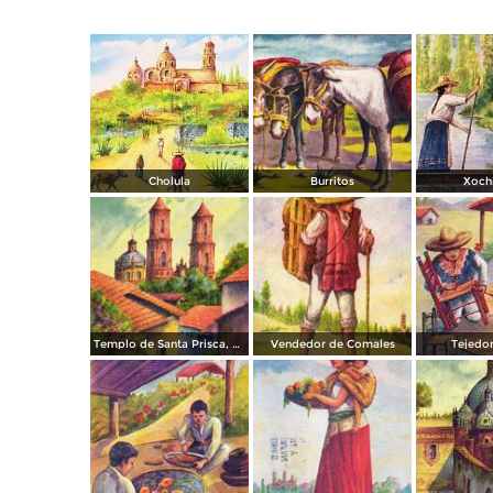
Cholula
Burritos
Xoch
Templo de Santa Prisca, en Taxco
Vendedor de Comales
Tejedor