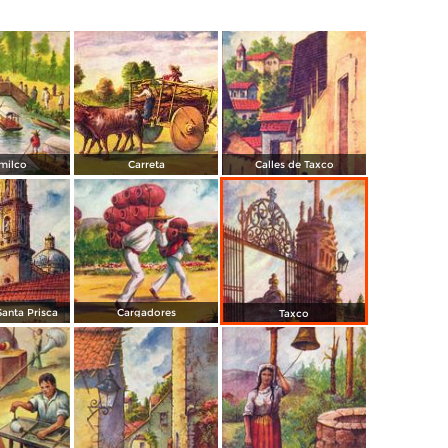
milco
Carreta
Calles de Taxco
anta Prisca
Cargadores
Taxco