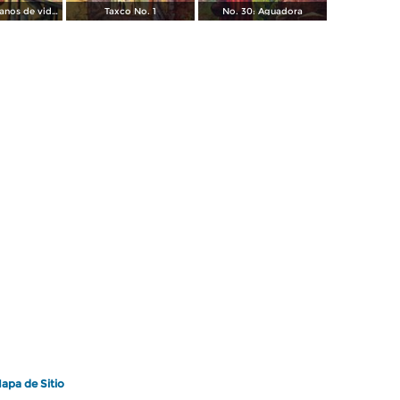
No. 102: Artesanos de vidrio
Taxco No. 1
No. 30: Aguadora
apa de Sitio