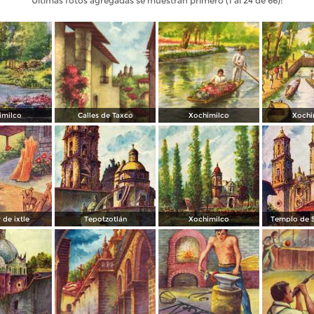
Últimas fotos agregadas se muestran primero (1 al 24 de 66):
imilco
Calles de Taxco
Xochimilco
Xochi
 de ixtle
Tepotzotlán
Xochimilco
Templo de S