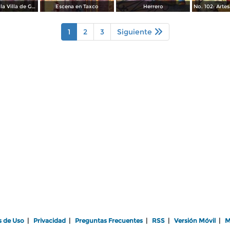
El Pocito, en la Villa de Guadalupe
Escena en Taxco
Herrero
1
2
3
Siguiente
s de Uso
|
Privacidad
|
Preguntas Frecuentes
|
RSS
|
Versión Móvil
|
M