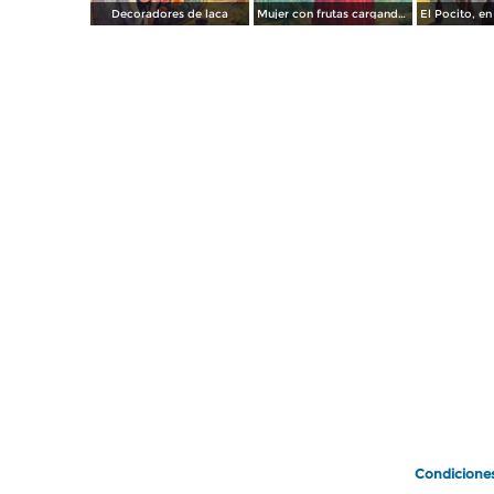
Decoradores de laca
Mujer con frutas cargando un niño
Condicione