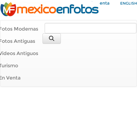
Mi Cuenta
ENGLISH
Fotos Modernas
Fotos Antiguas
Videos Antiguos
Turismo
En Venta