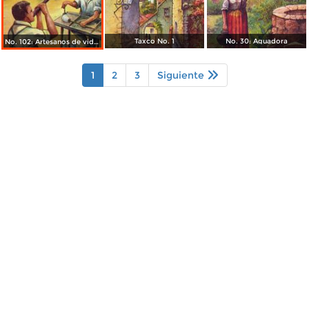
Taxco No. 1
No. 30: Aguadora
No. 102: Artesanos de vidrio
1
2
3
Siguiente