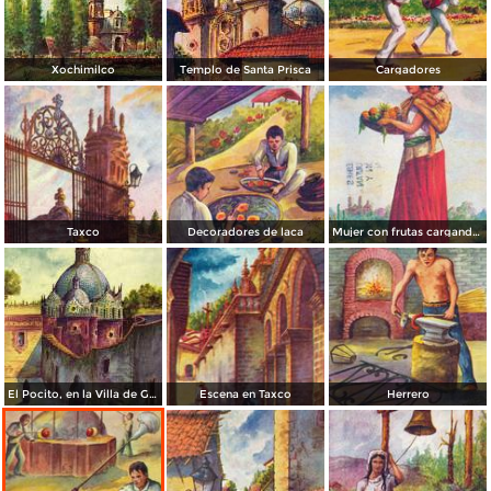
Xochimilco
Templo de Santa Prisca
Cargadores
Taxco
Decoradores de laca
Mujer con frutas cargando un niño
El Pocito, en la Villa de Guadalupe
Escena en Taxco
Herrero