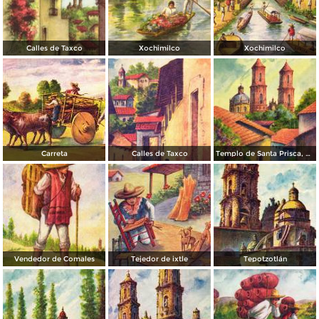
Calles de Taxco
Xochimilco
Xochimilco
Carreta
Calles de Taxco
Templo de Santa Prisca, en Taxco
Vendedor de Comales
Tejedor de ixtle
Tepotzotlán