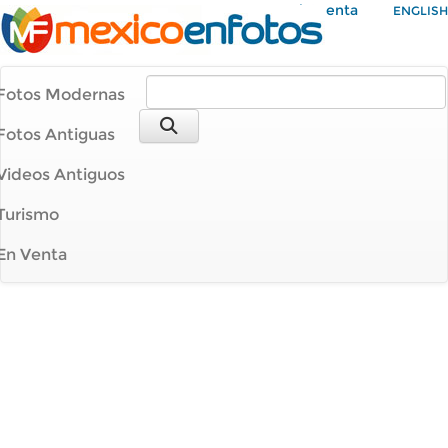
Mi Cuenta
ENGLISH
Fotos Modernas
Fotos Antiguas
Videos Antiguos
Turismo
En Venta