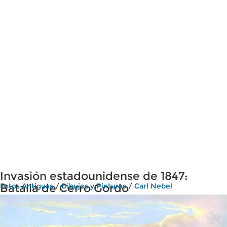
Invasión estadounidense de 1847:
Batalla de Cerro Gordo
Fotos Antiguas
/
Dibujos y Pinturas
/
Carl Nebel