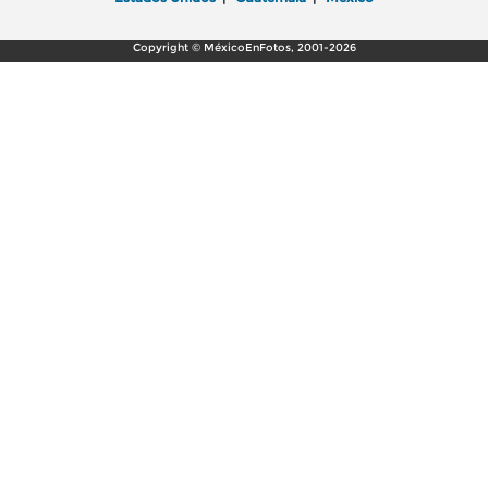
Copyright © MéxicoEnFotos, 2001-2026