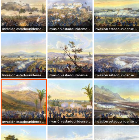
Invasión estadounidense de 1847: La toma de Chapultepec
Invasión estadounidense de 1847: La toma de Chapultepec
Invasión estadounidense de 1847: Batalla de Molino del Rey
Invasión estadounidense de 1847: Batalla de Molino del Rey
Invasión estadounidense de 1847: Batalla de Churubusco
Invasión estadounidense de 1847: Batalla de Magdalena Contreras
Invasión estadounidense de 1847: Bombardeo de Veracruz
Invasión estadounidense de 1847: Batalla de Buenavista
Invasión estadounidense de 1847: Batalla de Cerro Gordo