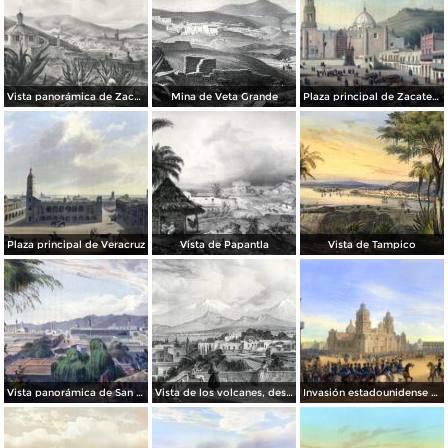
Vista panorámica de Zacatecas
Mina de Veta Grande
Plaza principal de Zacatecas (c. 1836)
Plaza principal de Veracruz
Vista de Papantla
Vista de Tampico
Vista panorámica de San Luis Potosí
Vista de los volcanes, desde Tacubaya
Invasión estadounidense de 1847: Gral. Scott entrando a la Ciudad de México