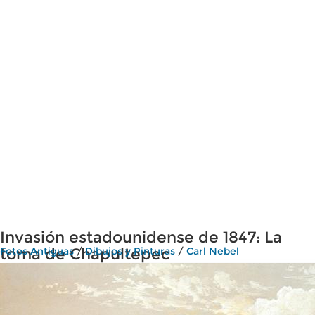
Invasión estadounidense de 1847: La
toma de Chapultepec
Fotos Antiguas
/
Dibujos y Pinturas
/
Carl Nebel