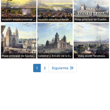
Invasión estadounidense de 1847: Batalla de Monterrey
Invasión estadounidense de 1847: Batalla de Palo Alto
Plaza principal de Guadalajara
Plaza principal de Guanajuato
Catedral y Zócalo de la Ciudad de México
Vista desde Tacubaya
1
2
Siguiente