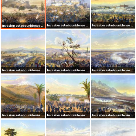
Invasión estadounidense de 1847: La toma de Chapultepec
Invasión estadounidense de 1847: Batalla de Molino del Rey
Invasión estadounidense de 1847: La toma de Chapultepec
Invasión estadounidense de 1847: Batalla de Molino del Rey
Invasión estadounidense de 1847: Batalla de Churubusco
Invasión estadounidense de 1847: Batalla de Magdalena Contreras
Invasión estadounidense de 1847: Batalla de Cerro Gordo
Invasión estadounidense de 1847: Bombardeo de Veracruz
Invasión estadounidense de 1847: Batalla de Buenavista