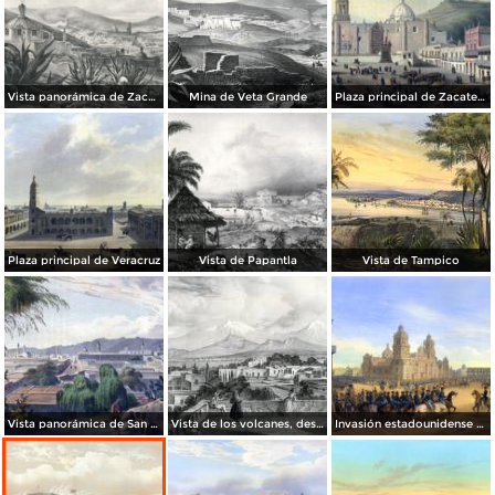
Vista panorámica de Zacatecas
Mina de Veta Grande
Plaza principal de Zacatecas (c. 1836)
Plaza principal de Veracruz
Vista de Papantla
Vista de Tampico
Vista panorámica de San Luis Potosí
Vista de los volcanes, desde Tacubaya
Invasión estadounidense de 1847: Gral. Scott entrando a la Ciudad de México