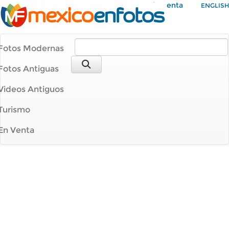
Mi Cuenta
ENGLISH
Fotos Modernas
Fotos Antiguas
Videos Antiguos
Turismo
En Venta