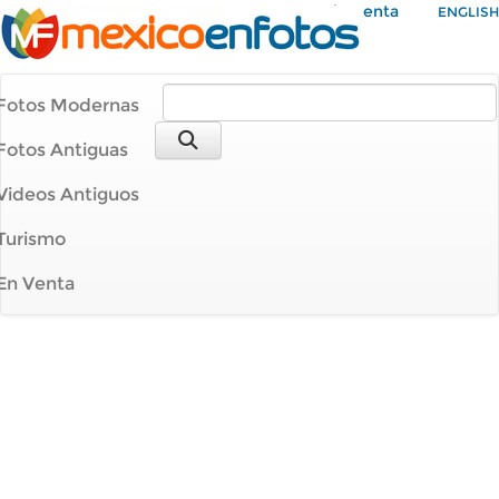
Mi Cuenta
ENGLISH
Fotos Modernas
Fotos Antiguas
Videos Antiguos
Turismo
En Venta