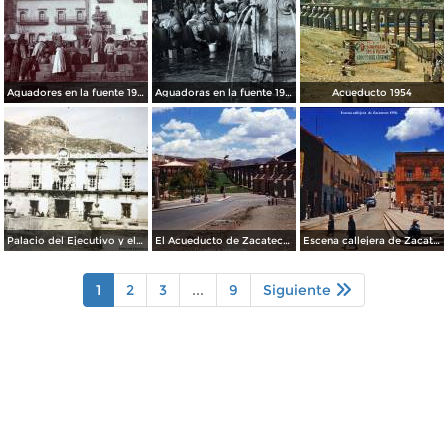
Aguadores en la fuente 1904
Aguadoras en la fuente 1901
Acueducto 1954
Palacio del Ejecutivo y el cerro de La Bufa al fondo. Zacatecas.
El Acueducto de Zacatecas 1958.
Escena callejera de Zacatecas 1958.
1
2
3
...
9
Siguiente