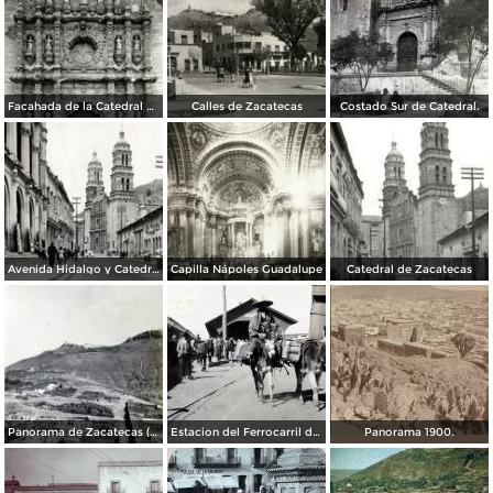
Facahada de la Catedral de Zacatecas
Calles de Zacatecas
Costado Sur de Catedral.
Avenida Hidalgo y Catedral de Zacatecas
Capilla Nápoles Guadalupe
Catedral de Zacatecas
Panorama de Zacatecas ( 1909 ).
Estacion del Ferrocarril de Zacatecas ( 1909 ).
Panorama 1900.