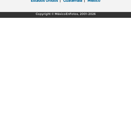
Estados Unidos
|
Guatemala
|
México
Copyright © MéxicoEnFotos, 2001-2026