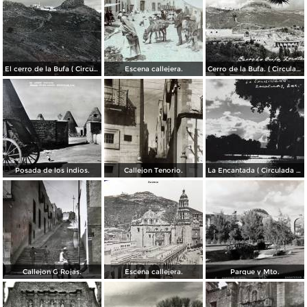
El cerro de la Bufa ( Circulada el 5 de Diciembre de 1910 ).
Escena callejera.
Cerro de la Bufa. ( Circulada el 27 de Octubre de 1950 ).
Posada de los indios.
Callejon Tenorio.
La Encantada ( Circulada el 26 de Mayo de 1948 ).
Callejon G Rojas.
Escena callejera.
Parque y Mto.