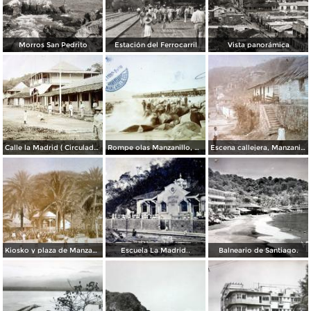
Morros San Pedrito
Estación del Ferrocarril
Vista panorámica
Calle la Madrid ( Circulada el 2 de Octubre de 1911 ).
Rompe olas Manzanillo, Colima ( Circulada el 11 de Septiembre de 1910 )
Escena callejera, Manzanillo, Colima ( Circulada el 15 de Diciembre de 1911 )
Kiosko y plaza de Manzanillo, Colima ( Circulada el 15 de Diciembre de 1911 )
Escuela La Madrid..
Balneario de Santiago.