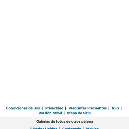
Condiciones de Uso
|
Privacidad
|
Preguntas Frecuentes
|
RSS
|
Versión Móvil
|
Mapa de Sitio
Galerías de fotos de otros países:
Estados Unidos
|
Guatemala
|
México