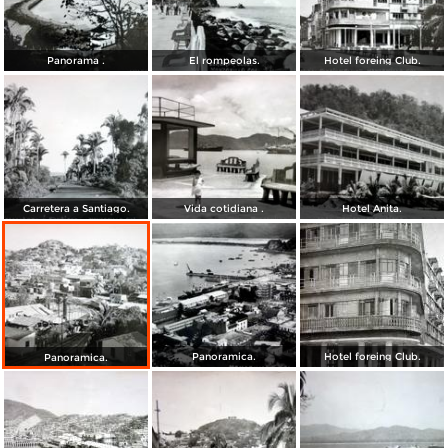
Panorama .
El rompeolas.
Hotel foreing Club.
Carretera a Santiago.
Vida cotidiana .
Hotel Anita.
Panoramica.
Hotel foreing Club.
Panoramica.