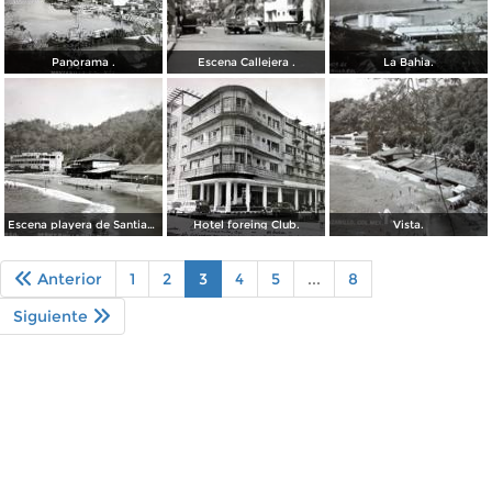
Panorama .
Escena Callejera .
La Bahia.
Escena playera de Santiago.
Hotel foreing Club.
Vista.
Anterior
1
2
3
4
5
...
8
Siguiente