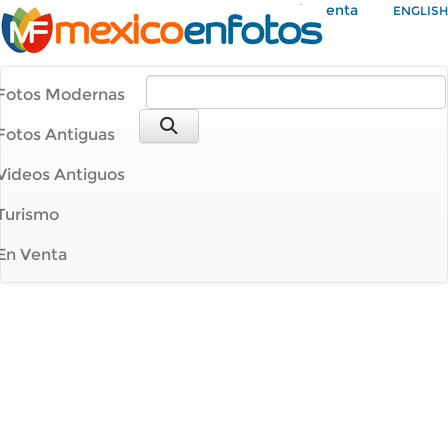
Mi Cuenta
ENGLISH
Fotos Modernas
Fotos Antiguas
Videos Antiguos
Turismo
En Venta