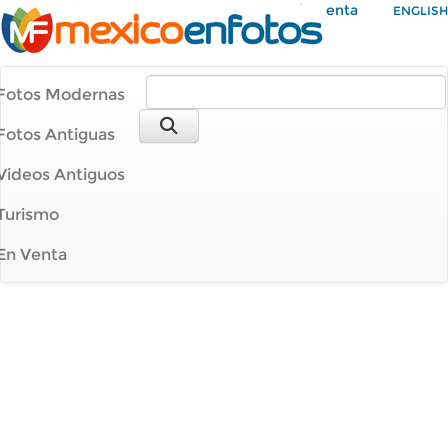
Mi Cuenta
ENGLISH
Fotos Modernas
Fotos Antiguas
Videos Antiguos
Turismo
En Venta