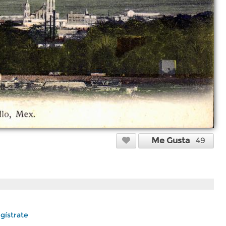
Me Gusta
49
gístrate