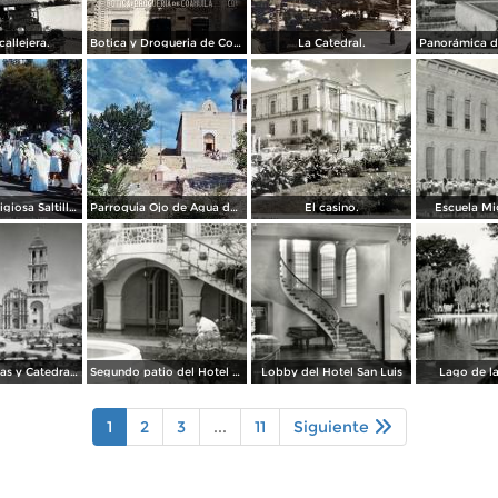
allejera.
Botica y Drogueria de Coahuila.
La Catedral.
Procesion religiosa Saltillo, Coahuila 1959.
Parroquia Ojo de Agua donde se venera el Santo Cristo Saltillo, Coahuila 1959
El casino.
Escuela Mi
Plaza de Armas y Catedral de Saltillo
Segundo patio del Hotel Arizpe
Lobby del Hotel San Luis
Lago de l
1
2
3
...
11
Siguiente