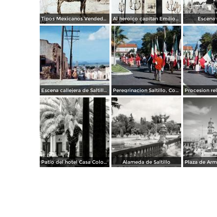
Tipos Mexicanos Vendedores de paja. ( Circulada el 20 de Mayo de 1907 ).
Al heroico capitan Emilio Carranza.
Escena c
Escena callejera de Saltillo, Coahuila 1959.
Peregrinacion Saltillo, Coahuila 1959
Patio del hotel Casa Colonial
Alameda de Saltillo