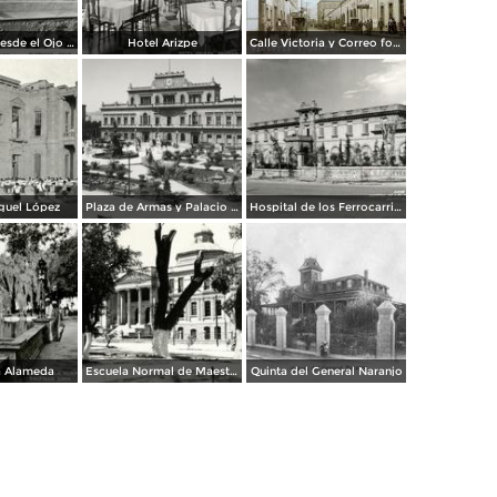
Panorámica desde el Ojo de Agua
Hotel Arizpe
Calle Victoria y Correo foto Macias ( Circulada el 18 de Julio de 1912 ).
guel López
Plaza de Armas y Palacio de Gobierno
Hospital de los Ferrocarriles
a Alameda
Escuela Normal de Maestros
Quinta del General Naranjo