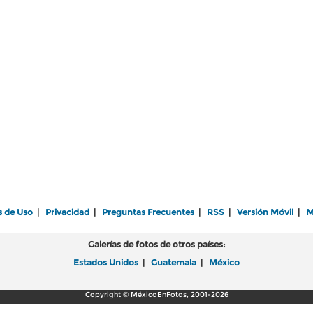
s de Uso
|
Privacidad
|
Preguntas Frecuentes
|
RSS
|
Versión Móvil
|
M
Galerías de fotos de otros países:
Estados Unidos
|
Guatemala
|
México
Copyright © MéxicoEnFotos, 2001-2026