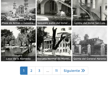
Plaza de Armas y Catedral de Saltillo
Segundo patio del Hotel Arizpe
Lobby del Hotel San Luis
Lago de la Alameda
Escuela Normal de Maestros
Quinta del General Naranjo
1
2
3
...
11
Siguiente