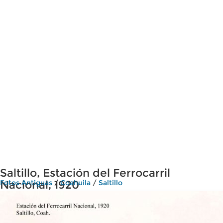
Saltillo, Estación del Ferrocarril
Nacional, 1920
Fotos Antiguas
/
Coahuila
/
Saltillo