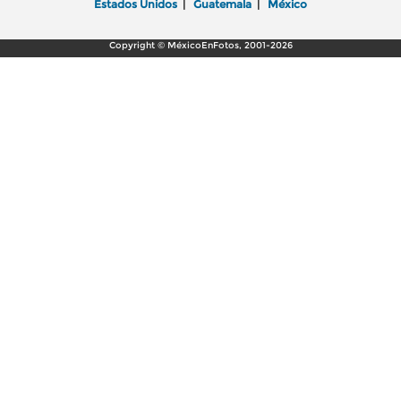
Estados Unidos
|
Guatemala
|
México
Copyright © MéxicoEnFotos, 2001-2026