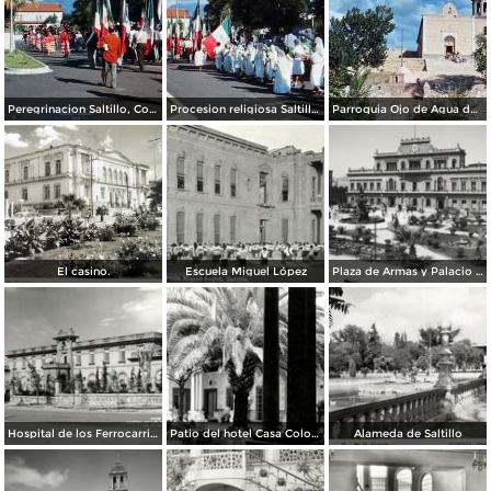
Peregrinacion Saltillo, Coahuila 1959
Procesion religiosa Saltillo, Coahuila 1959.
Parroquia Ojo de Agua donde se venera el Santo Cristo Saltillo, Coahuila 1959
El casino.
Escuela Miguel López
Plaza de Armas y Palacio de Gobierno
Hospital de los Ferrocarriles
Patio del hotel Casa Colonial
Alameda de Saltillo