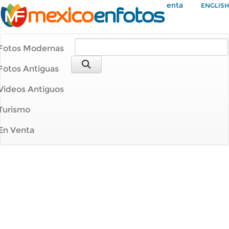
Mi Cuenta
ENGLISH
Fotos Modernas
Fotos Antiguas
Videos Antiguos
Turismo
En Venta