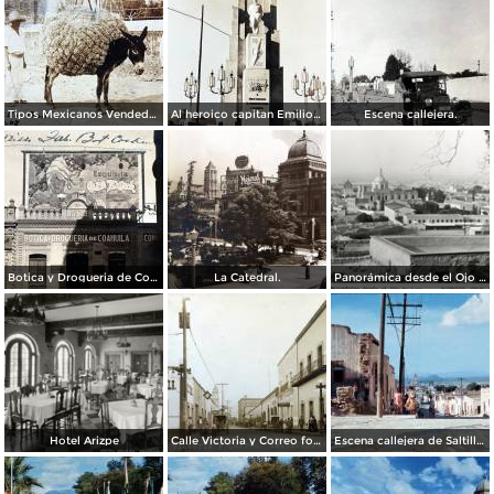
Tipos Mexicanos Vendedores de paja. ( Circulada el 20 de Mayo de 1907 ).
Al heroico capitan Emilio Carranza.
Escena callejera.
Botica y Drogueria de Coahuila.
La Catedral.
Panorámica desde el Ojo de Agua
Hotel Arizpe
Calle Victoria y Correo foto Macias ( Circulada el 18 de Julio de 1912 ).
Escena callejera de Saltillo, Coahuila 1959.